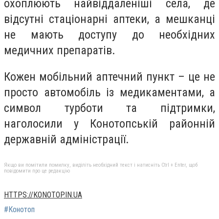
охоплюють найвіддаленіші села, де
відсутні стаціонарні аптеки, а мешканці
не мають доступу до необхідних
медичних препаратів.
Кожен мобільний аптечний пункт – це не
просто автомобіль із медикаментами, а
символ турботи та підтримки,
наголосили у Конотопській районній
державній адміністрації.
Якщо ви помітили помилку, виділіть необхідний текст і натисніть Ctrl + Enter, щоб
повідомити про це редакцію
HTTPS://KONOTOP.IN.UA
#Конотоп