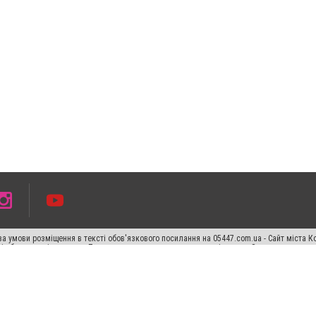
а умови розміщення в тексті обов'язкового посилання на 05447.com.ua - Сайт міста К
сті або в якості джерела. Порушення виняткових прав переслідується Законом.
ський спецпроєкт", "Політичні новини", "Пресреліз", "PR", "Офіційно", "Політична рек
раншиза "CitySites"
Правила класифайд
Редакційна політика
Політика конфіденційн