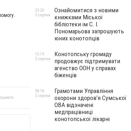
Ознайомитися з новими
23:20
помогу.
3 серпня
книжками Міської
бібліотеки ім С. І.
Пономарьова запрошують
юних конотопців
Конотопську громаду
15:19
3 серпня
продовжує підтримувати
агенство ООН у справах
біженців
Грамотами Управління
08:18
3 серпня
охорони здоров’я Сумської
 оцінити
ОВА відзначені
медпрацівниці
конотопської лікарні