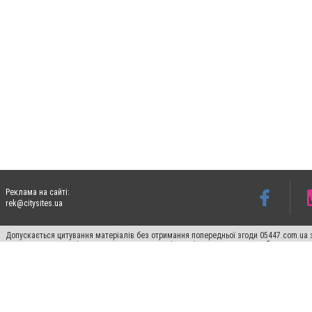
Реклама на сайті:
rek@citysites.ua
Допускається цитування матеріалів без отримання попередньої згоди 05447.com.ua з
пошукових систем гіперпосилання на цитовані статті не нижче другого абзацу в тек
Матеріали з плашками "Новини компаній", "Промо", "Партнерський матеріал", "Партнер
Реклама на сайті
Ф