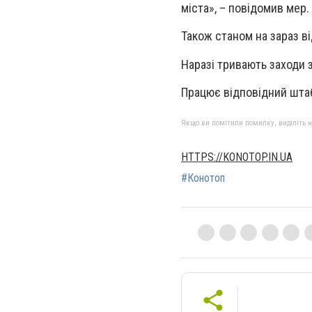
міста», – повідомив мер.
Також станом на зараз в
Наразі тривають заходи з
Працює відповідний штаб з
Якщо ви помітили помилку, виділіть нео
HTTPS://KONOTOP.IN.UA
#Конотоп