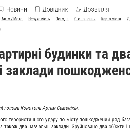
Новини
Довідник
Дозвілля
Авто / Мото
Нерухомість
Погода
Оголошення
Карта міста
Д
і
артирні будинки та дв
і заклади пошкоджено
й голова Конотопа Артем Семеніхін.
ього терористичного удару по місту пошкоджений ряд баг
, а також два навчальні заклади. Зруйновано два об’єкти 