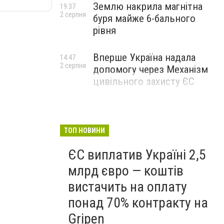
Землю накрила магнітна
19:37
2 серпня
буря майже 6-бального
рівня
Вперше Україна надала
14:47
2 серпня
допомогу через Механізм
цивільного захисту ЄС
ТОП НОВИНИ
ЄС виплатив Україні 2,5
млрд євро — коштів
вистачить на оплату
понад 70% контракту на
Gripen