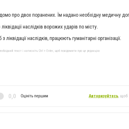
ідомо про двох поранених. Їм надано необхідну медичну до
 ліквідації наслідків ворожих ударів по місту.
 ліквідації наслідків, працюють гуманітарні організації.
бхідний текст і натисніть Ctrl + Enter, щоб повідомити про це редакцію
0,0
Оцініть першим
Авторизуйтесь
, щоб