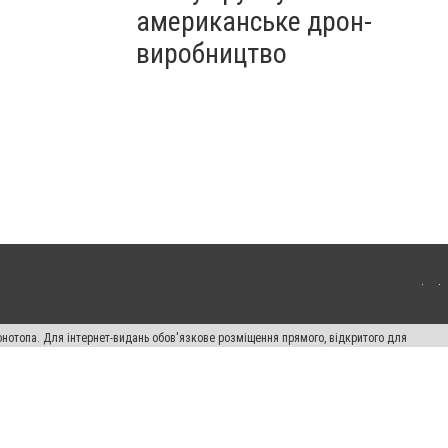
американське дрон-
виробництво
онотопа. Для інтернет-видань обов'язкове розміщення прямого, відкритого для
лама" публікуються на правах реклами.
ості
Правила сайту