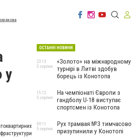
овідкова
ОСТАННІ НОВИНИ
а
«Золото» на міжнародному
23:13
5 серпня
турнірі в Литві здобув
 у
борець із Конотопа
На чемпіонаті Європи з
15:12
5 серпня
гандболу U-18 виступає
спортсмен із Конотопа
Рух трамвая №3 тимчасово
09:11
атоквартирних
5 серпня
призупинили у Конотопі
інфраструктури