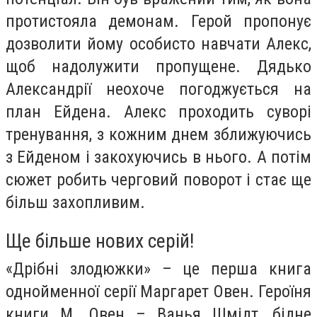
протистояла демонам. Герой пропонує
дозволити йому особисто навчати Алекс,
щоб надолужити пропущене. Дядько
Александрії неохоче погоджується на
план Ейдена. Алекс проходить суворі
тренування, з кожним днем зближуючись
з Ейденом і закохуючись в нього. А потім
сюжет робить черговий поворот і стає ще
більш захопливим.
Ще більше нових серій!
«Дрібні злодюжки» – це перша книга
однойменної серії Маргарет Овен. Героїня
книги М. Овен – Ванья Шмідт, бідне