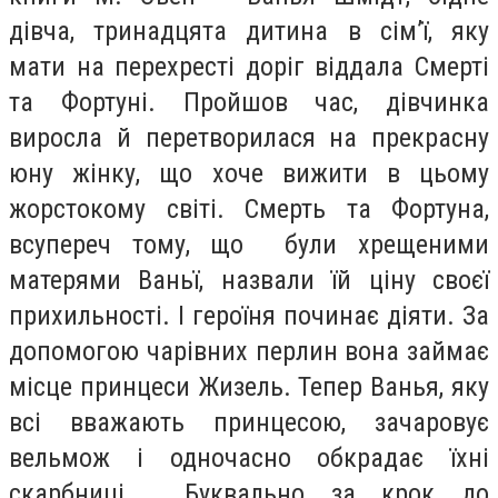
дівча, тринадцята дитина в сім’ї, яку
мати на перехресті доріг віддала Смерті
та Фортуні. Пройшов час, дівчинка
виросла й перетворилася на прекрасну
юну жінку, що хоче вижити в цьому
жорстокому світі. Смерть та Фортуна,
всупереч тому, що були хрещеними
матерями Ваньї, назвали їй ціну своєї
прихильності. І героїня починає діяти. За
допомогою чарівних перлин вона займає
місце принцеси Жизель. Тепер Ванья, яку
всі вважають принцесою, зачаровує
вельмож і одночасно обкрадає їхні
скарбниці. Буквально за крок до