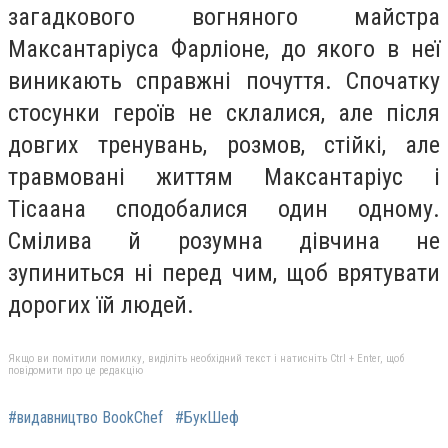
загадкового вогняного майстра
Максантаріуса Фарліоне, до якого в неї
виникають справжні почуття. Спочатку
стосунки героїв не склалися, але після
довгих тренувань, розмов, стійкі, але
травмовані життям Максантаріус і
Тісаана сподобалися один одному.
Смілива й розумна дівчина не
зупиниться ні перед чим, щоб врятувати
дорогих їй людей.
Якщо ви помітили помилку, виділіть необхідний текст і натисніть Ctrl + Enter, щоб
повідомити про це редакцію
#видавництво BookChef
#БукШеф