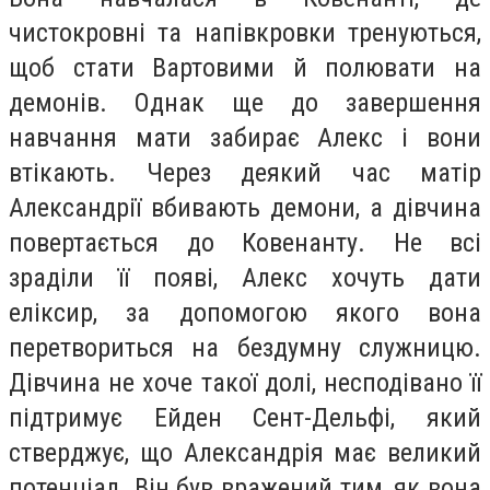
чистокровні та напівкровки тренуються,
щоб стати Вартовими й полювати на
демонів. Однак ще до завершення
навчання мати забирає Алекс і вони
втікають. Через деякий час матір
Александрії вбивають демони, а дівчина
повертається до Ковенанту. Не всі
зраділи її появі, Алекс хочуть дати
еліксир, за допомогою якого вона
перетвориться на бездумну служницю.
Дівчина не хоче такої долі, несподівано її
підтримує Ейден Сент-Дельфі, який
стверджує, що Александрія має великий
потенціал. Він був вражений тим, як вона