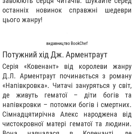
завоюють серця читачів. Шукайте серед
останніх новинок справжні шедеври
цього жанру!
видавництво BookChef
Потужний хід Дж. Арментраут
Серія «Ковенант» від королеви жанру
Д.Л. Арментраут починається з роману
«Напівкровка». Читачі зануряться у світ,
де живуть гематої – діти богів та
напівкровки – потомки богів і смертних.
Сімнадцятирічна Алекс народжена від
чистокровної матері гематої та людини.
Вона навчалася в Ковенанті, де