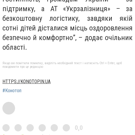
підтримку, а АТ «Укрзалізниця» – за
безкоштовну логістику, завдяки якій
сотні дітей дісталися місць оздоровлення
безпечно й комфортно”, – додає очільник
області.
Якщо ви помітили помилку, виділіть необхідний текст і натисніть Ctrl + Enter, щоб
повідомити про це редакцію
HTTPS://KONOTOP.IN.UA
#Конотоп
0,0