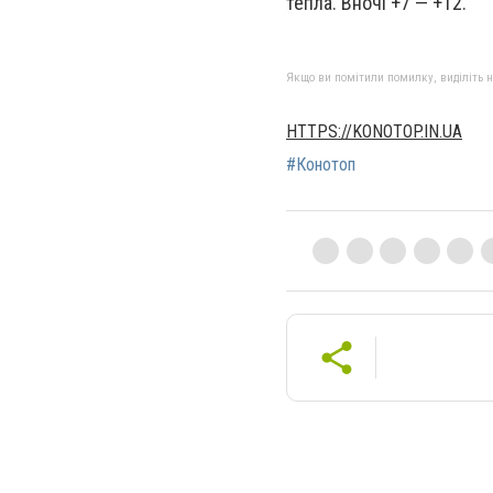
тепла. Вночі +7 — +12.
Якщо ви помітили помилку, виділіть нео
HTTPS://KONOTOP.IN.UA
#Конотоп