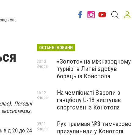
овідкова
ОСТАННІ НОВИНИ
ься
«Золото» на міжнародному
23:13
Вчора
турнірі в Литві здобув
борець із Конотопа
На чемпіонаті Європи з
15:12
Вчора
гандболу U-18 виступає
лас). Погодні
спортсмен із Конотопа
 екосистемах.
Рух трамвая №3 тимчасово
09:11
Вчора
ь від 20 до 24
призупинили у Конотопі