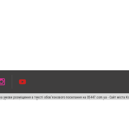
а умови розміщення в тексті обов'язкового посилання на 05447.com.ua - Сайт міста К
сті або в якості джерела. Порушення виняткових прав переслідується Законом.
ський спецпроєкт", "Політичні новини", "Пресреліз", "PR", "Офіційно", "Політична рек
раншиза "CitySites"
Правила класифайд
Редакційна політика
Політика конфіденційн