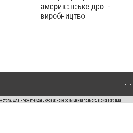
американське дрон-
виробництво
онотопа. Для інтернет-видань обов'язкове розміщення прямого, відкритого для
лама" публікуються на правах реклами.
ості
Правила сайту