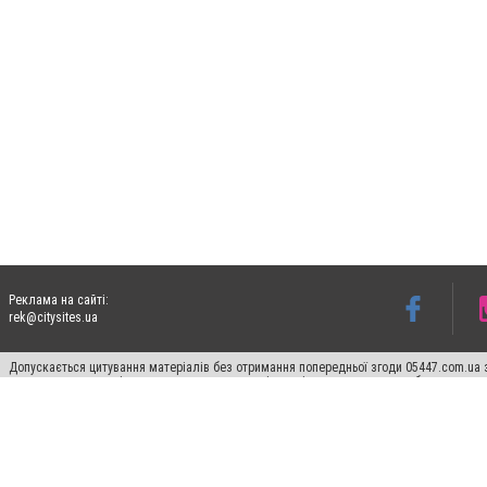
Реклама на сайті:
rek@citysites.ua
Допускається цитування матеріалів без отримання попередньої згоди 05447.com.ua з
пошукових систем гіперпосилання на цитовані статті не нижче другого абзацу в тек
Матеріали з плашками "Новини компаній", "Промо", "Партнерський матеріал", "Партнер
Реклама на сайті
Ф