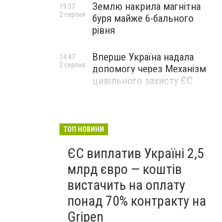
Землю накрила магнітна
19:37
2 серпня
буря майже 6-бального
рівня
Вперше Україна надала
14:47
2 серпня
допомогу через Механізм
цивільного захисту ЄС
ТОП НОВИНИ
ЄС виплатив Україні 2,5
млрд євро — коштів
вистачить на оплату
понад 70% контракту на
Gripen