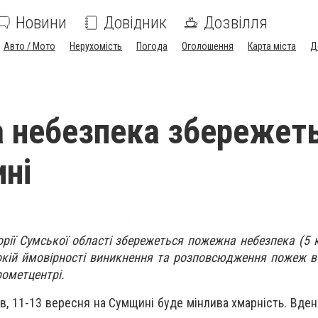
Новини
Довідник
Дозвілля
Авто / Мото
Нерухомість
Погода
Оголошення
Карта міста
Д
 небезпека збережет
ні
орії Сумської області збережеться пожежна небезпека (5 к
кій ймовірності виникнення та розповсюдження пожеж в
рометцентрі.
в, 11-13 вересня на Сумщині буде мінлива хмарність. Вден