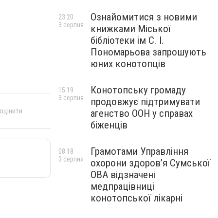
Ознайомитися з новими
23:20
3 серпня
книжками Міської
бібліотеки ім С. І.
Пономарьова запрошують
юних конотопців
Конотопську громаду
15:19
3 серпня
продовжує підтримувати
 оцінити
агенство ООН у справах
біженців
Грамотами Управління
08:18
3 серпня
охорони здоров’я Сумської
ОВА відзначені
медпрацівниці
конотопської лікарні