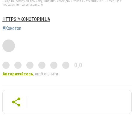
Якщо ви помітили помилку, виділіть необхідний текст і натисніть Ctrl + Enter, щоб
повідомити про це редакцію
HTTPS://KONOTOP.IN.UA
#Конотоп
0,0
Авторизуйтесь
, щоб оцінити