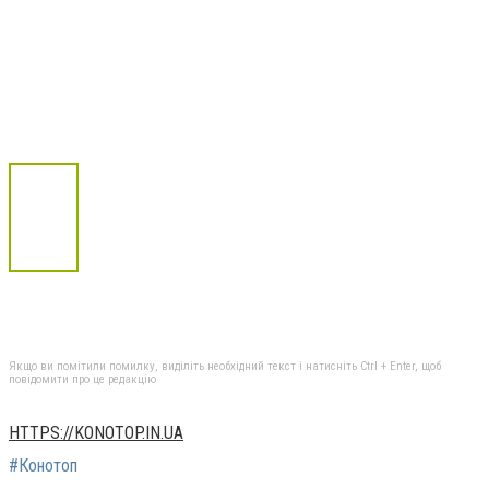
Якщо ви помітили помилку, виділіть необхідний текст і натисніть Ctrl + Enter, щоб
повідомити про це редакцію
HTTPS://KONOTOP.IN.UA
#Конотоп