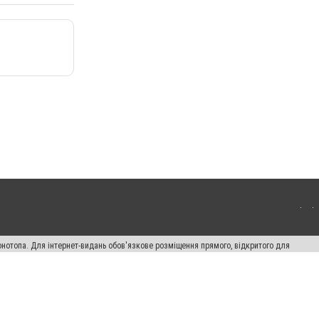
онотопа. Для інтернет-видань обов'язкове розміщення прямого, відкритого для
лама" публікуються на правах реклами.
ості
Правила сайту