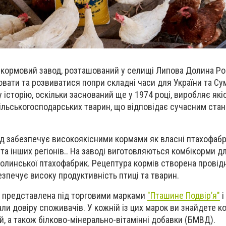
кормовий завод, розташований у селищі Липова Долина Р
вати та розвиватися попри складні часи для України та Су
у історію, оскільки заснований ще у 1974 році, виробляє які
ільськогосподарських тварин, що відповідає сучасним стан
 забезпечує високоякісними кормами як власні птахофабри
та інших регіонів.. На заводі виготовляються комбікорми д
олинської птахофабрик. Рецептура кормів створена прові
езпечує високу продуктивність птиці та тварин.
у представлена під торговими марками
"Пташине Подвір’я"
і
али довіру споживачів. У кожній із цих марок ви знайдете к
ей, а також
білково-мінерально-вітамінні добавки (БМВД)
.