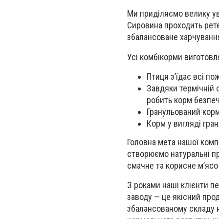
Ми приділяємо велику ува
Сировина проходить рете
збалансоване харчування
Усі комбікорми виготовл
Птиця з’їдає всі по
Завдяки термічній 
робить корм безпе
Гранульований корм 
Корм у вигляді гра
Головна мета нашої комп
створюємо
натуральні п
смачне та корисне м’ясо 
З роками наші клієнти п
заводу
— це якісний прод
збалансованому складу н