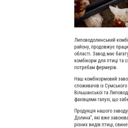
Липоводолинський комбі
району, продовжує працю
області. Завод має багат
комбікорм для птиці
та с
потребам фермерів.
Наш комбікормовий завод
споживачів із Сумського 
Вільшанської та Липовод
фахівцями галузі, що заб
Продукція нашого завод
Долина"
, які вже завоюв
різних видів птиці, свин