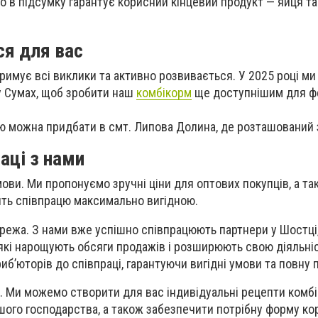
о в підсумку гарантує корисний кінцевий продукт — яйця та
я для вас
римує всі виклики та активно розвивається. У 2025 році м
у Сумах, щоб зробити наш
комбікорм
ще доступнішим для фе
ію можна придбати в смт. Липова Долина, де розташований 
аці з нами
мови.
Ми пропонуємо зручні ціни для оптових покупців, а т
ить співпрацю максимально вигідною.
режа.
З нами вже успішно співпрацюють партнери у Шостці,
, які нарощують обсяги продажів і розширюють свою діяльні
б’юторів до співпраці, гарантуючи вигідні умови та повну 
.
Ми можемо створити для вас індивідуальні рецепти комбі
шого господарства, а також забезпечити потрібну форму ко