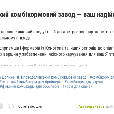
ий комбікормовий завод — ваш надій
не лише якісний продукт, а й довгострокове партнерство, 
уальному підході.
риємців і фермерів із Конотопа та інших регіонів до співп
 вершин у забезпеченні якісного харчування для вашої пти
бхідний текст і натисніть Ctrl + Enter, щоб повідомити про це редакцію
а Долина
#Липоводолинський комбікормовий завод
#комбікорм дл
#стартовий комбікорм для бройлерів
#комбікорм для курчат
#фінішний комбікорм для бройлерів
#корм для свиней
0,0
Оцініть першим
Авторизуйтесь
, щоб