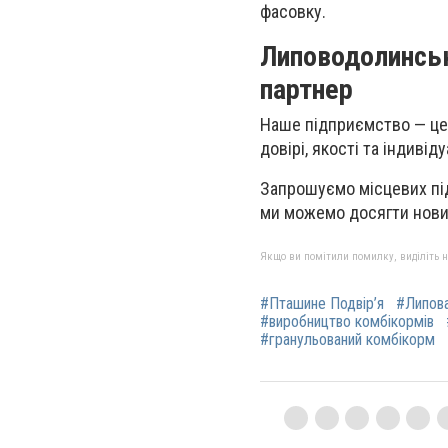
фасовку.
Липоводолинськ
партнер
Наше підприємство — це 
довірі, якості та індивід
Запрошуємо місцевих підп
ми можемо досягти нових
Якщо ви помітили помилку, виділіть нео
#Пташине Подвір’я
#Липов
#виробництво комбікормів
#гранульований комбікорм