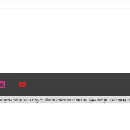
а умови розміщення в тексті обов'язкового посилання на 05447.com.ua - Сайт міста К
сті або в якості джерела. Порушення виняткових прав переслідується Законом.
ський спецпроєкт", "Політичні новини", "Пресреліз", "PR", "Офіційно", "Політична рек
раншиза "CitySites"
Правила класифайд
Редакційна політика
Політика конфіденційн