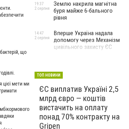
Землю накрила магнітна
19:37
ієнти.
2 серпня
буря майже 6-бального
забезпечити
рівня
Вперше Україна надала
14:47
2 серпня
допомогу через Механізм
цивільного захисту ЄС
бактерій, що
годівлі.
ТОП НОВИНИ
 цієї мети ми
ЄС виплатив Україні 2,5
отримати
млрд євро — коштів
вистачить на оплату
омбікормового
понад 70% контракту на
Завдяки
я
Gripen