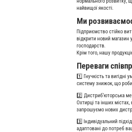
нормального розвитку, щ
найвищої якості.
Ми розвиваємос
Підприємство стійко вит
відкрити новий магазин 
господарств.
Крім того, нашу продукц
Переваги співпр
1️⃣
Гнучкість та вигідні у
систему знижок, що роб
2️⃣
Дистриб’юторська ме
Охтирці та інших містах
запрошуємо нових дистри
3️⃣
Індивідуальний підхід
адаптовані до потреб ва