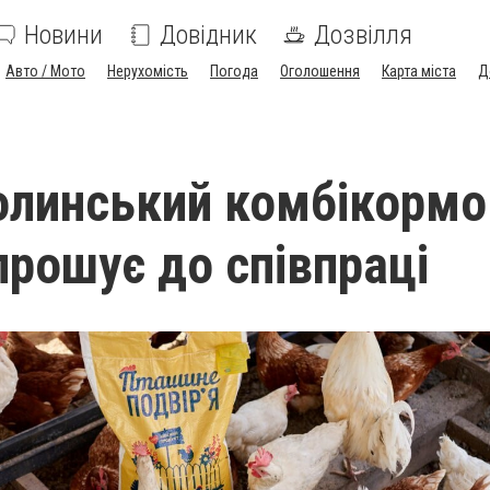
Новини
Довідник
Дозвілля
Авто / Мото
Нерухомість
Погода
Оголошення
Карта міста
Д
линський комбікормо
прошує до співпраці