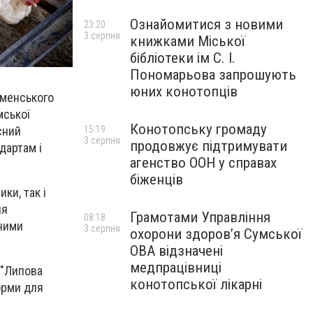
Ознайомитися з новими
23:20
3 серпня
книжками Міської
бібліотеки ім С. І.
Пономарьова запрошують
юних конотопців
оменського
мської
Конотопську громаду
сний
15:19
3 серпня
продовжує підтримувати
дартам і
агенство ООН у справах
біженців
ки, так і
ля
Грамотами Управління
08:18
дними
3 серпня
охорони здоров’я Сумської
ОВА відзначені
медпрацівниці
"Липова
конотопської лікарні
орми для