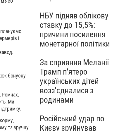
 м’ясо
НБУ підняв облікову
ставку до 15,5%:
и плануємо
причини посилення
рмерів і
монетарної політики
завод.
За сприяння Меланії
Трамп п'ятеро
акож бонусну
українських дітей
возз'єдналися з
 Ромнах,
родинами
сть. Ми
підтримку.
Російський удар по
корму,
Києву зруйнував
рму та зручну