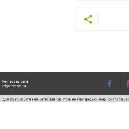
Реклама на сайті:
rek@citysites.ua
Допускається цитування матеріалів без отримання попередньої згоди 05447.com.ua з
пошукових систем гіперпосилання на цитовані статті не нижче другого абзацу в тек
Матеріали з плашками "Новини компаній", "Промо", "Партнерський матеріал", "Партнер
Реклама на сайті
Ф