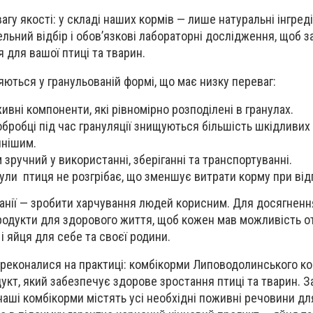
гу якості: у складі наших кормів — лише натуральні інгред
льний відбір і обов’язкові лабораторні дослідження, щоб 
 для вашої птиці та тварин.
яються у гранульованій формі, що має низку переваг:
живні компоненти, які рівномірно розподілені в гранулах.
обробці під час грануляції знищуються більшість шкідливих 
чнішим.
зручний у використанні, зберіганні та транспортуванні.
нули птиця не розгрібає, що зменшує витрати корму при від
анії
— зробити харчування людей корисним. Для досягнення
родукти для здорового життя
, щоб кожен мав можливість 
і яйця для себе та своєї родини.
ереконалися на практиці:
комбікорми Липоводолинського к
укт, який забезпечує здорове зростання птиці та тварин. 
аші комбікорми містять усі необхідні поживні речовини дл