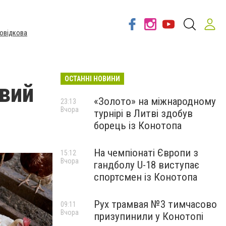
овідкова
ОСТАННІ НОВИНИ
вий
«Золото» на міжнародному
23:13
Вчора
турнірі в Литві здобув
борець із Конотопа
На чемпіонаті Європи з
15:12
Вчора
гандболу U-18 виступає
спортсмен із Конотопа
Рух трамвая №3 тимчасово
09:11
Вчора
призупинили у Конотопі