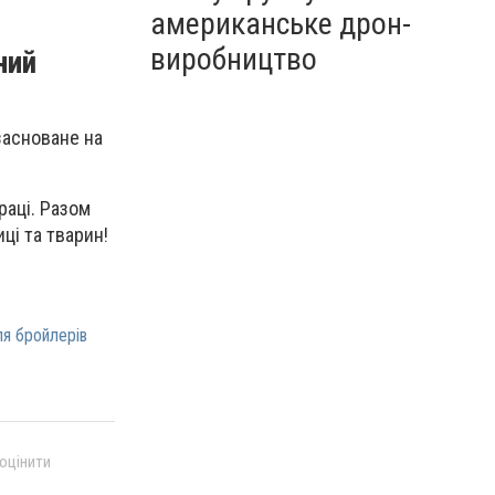
американське дрон-
виробництво
ний
засноване на
раці. Разом
ці та тварин!
я бройлерів
 оцінити