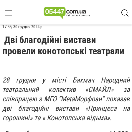
17:55, 30 грудня 2024 р.
Дві благодійні вистави
провели конотопські театрали
28 грудня у місті Бахмач Народний
театральний колектив «СМАЙЛ» за
співпрацею з МГО “MetaМорфози” показав
дві благодійні вистави «Принцеса на
горошині» та « Конотопська відьма».