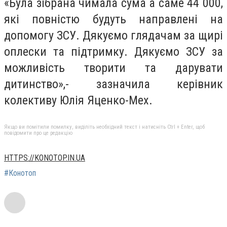
«Була зібрана чимала сума а саме 44 000,
які повністю будуть направлені на
допомогу ЗСУ. Дякуємо глядачам за щирі
оплески та підтримку. Дякуємо ЗСУ за
можливість творити та дарувати
дитинство»,- зазначила керівник
колективу Юлія Яценко-Мех.
Якщо ви помітили помилку, виділіть необхідний текст і натисніть Ctrl + Enter, щоб
повідомити про це редакцію
HTTPS://KONOTOP.IN.UA
#Конотоп