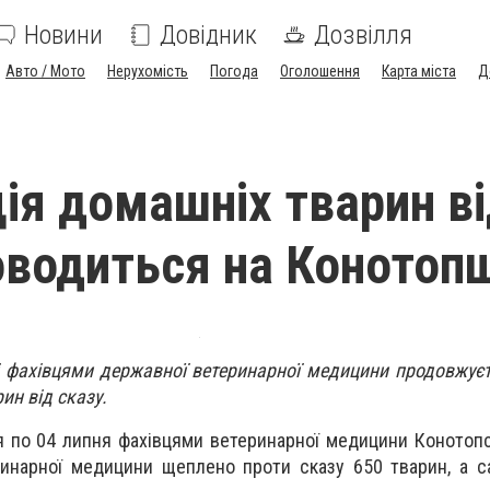
Новини
Довідник
Дозвілля
Авто / Мото
Нерухомість
Погода
Оголошення
Карта міста
Д
ія домашніх тварин в
оводиться на Конотоп
 фахівцями державної ветеринарної медицини продовжуєт
н від сказу.
ня по 04 липня фахівцями ветеринарної медицини Конотопс
ринарної медицини щеплено проти сказу 650 тварин, а с