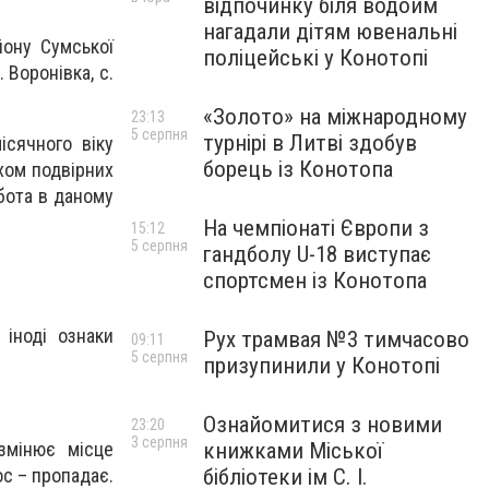
відпочинку біля водойм
нагадали дітям ювенальні
йону Сумської
поліцейські у Конотопі
 Воронівка, с.
«Золото» на міжнародному
23:13
5 серпня
турнірі в Литві здобув
ісячного віку
борець із Конотопа
хом подвірних
бота в даному
На чемпіонаті Європи з
15:12
5 серпня
гандболу U-18 виступає
спортсмен із Конотопа
 іноді ознаки
Рух трамвая №3 тимчасово
09:11
5 серпня
призупинили у Конотопі
Ознайомитися з новими
23:20
3 серпня
книжками Міської
змінює місце
бібліотеки ім С. І.
ос – пропадає.