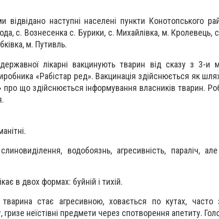
и відвідано наступні населені пункти Конотопського ра
да, с. Вознесенка с. Бурики, с. Михайлівка, м. Кролевець, с.
бківка, м. Путивль.
 державної лікарні вакцинують тварин від сказу з 3-и м
иробника «Рабістар ред». Вакцинація здійснюється як шля
» про що здійснюється інформування власників тварин. Ро
.
анітні.
слиновиділення, водобоязнь, агресивність, параліч, але
ікає в двох формах: буйній і тихій.
варина стає агресивною, ховається по кутах, часто 
, гризе неїстівні предмети через спотворення апетиту. Гол