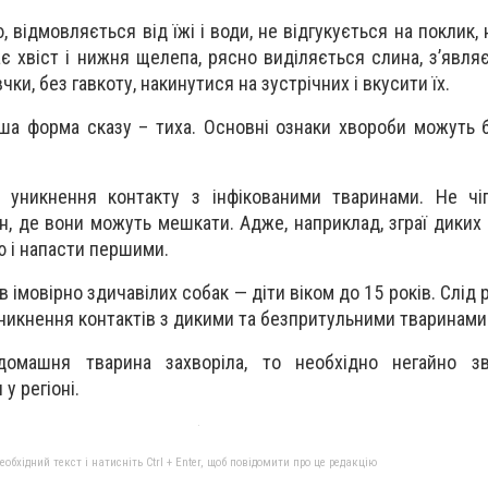
 відмовляється від їжі і води, не відгукується на поклик,
ає хвіст і нижня щелепа, рясно виділяється слина, з’явля
ки, без гавкоту, накинутися на зустрічних і вкусити їх.
ша форма сказу – тиха. Основні ознаки хвороби можуть 
 уникнення контакту з інфікованими тваринами. Не чіп
н, де вони можуть мешкати. Адже, наприклад, зграї диких
 і напасти першими.
 імовірно здичавілих собак — діти віком до 15 років. Слід
уникнення контактів з дикими та безпритульними тваринами
омашня тварина захворіла, то необхідно негайно з
 регіоні.
бхідний текст і натисніть Ctrl + Enter, щоб повідомити про це редакцію