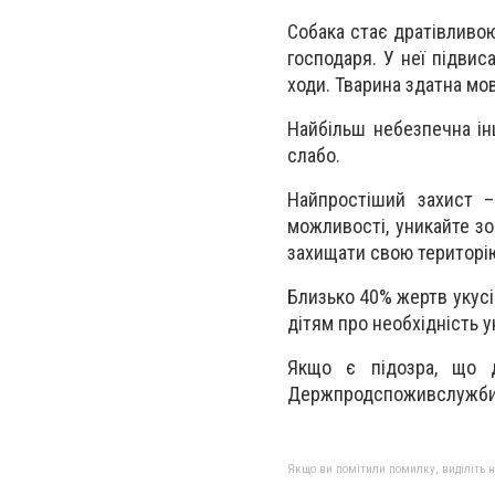
Собака стає дратівливою,
господаря. У неї підвис
ходи. Тварина здатна мовч
Найбільш небезпечна ін
слабо.
Найпростіший захист –
можливості, уникайте зо
захищати свою територію
Близько 40% жертв укусів
дітям про необхідність 
Якщо є підозра, що д
Держпродспоживслужби у
Якщо ви помітили помилку, виділіть нео