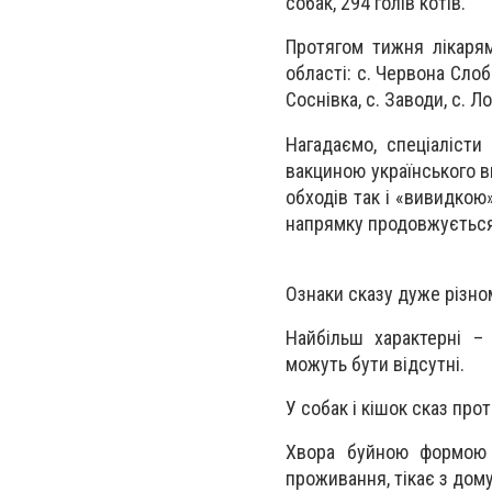
собак, 294 голів котів.
Протягом тижня лікарям
області: с. Червона Слобо
Соснівка, с. Заводи, с. Ло
Нагадаємо, спеціалісти
вакциною українського в
обходів так і «вивидкою
напрямку продовжується
Ознаки сказу дуже різном
Найбільш характерні – 
можуть бути відсутні.
У собак і кішок сказ прот
Хвора буйною формою т
проживання, тікає з дому