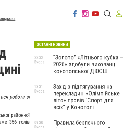
овідкова
ОСТАННІ НОВИНИ
ід
“Золото” «Літнього кубка –
22:32
Вчора
2026» здобули вихованці
щині
конотопської ДЮСШ
Захід з підтягування на
13:31
Вчора
перекладині «Олімпійське
ься робота зі
літо» провів “Спорт для
всіх” у Конотопі
ької районної
аме 356 голів
Правила безпечного
09:30
Вчора