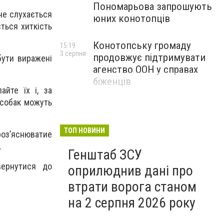
Пономарьова запрошують
 не слухається
юних конотопців
ється хиткість
Конотопську громаду
15:19
3 серпня
продовжує підтримувати
бути виражені
агенство ООН у справах
біженців
айте їх і, за
 собак можуть
ТОП НОВИНИ
 роз’яснюватие
.
Генштаб ЗСУ
вернутися до
оприлюднив дані про
втрати ворога станом
на 2 серпня 2026 року