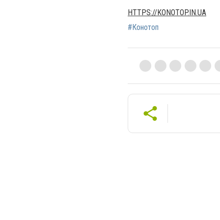
HTTPS://KONOTOP.IN.UA
#Конотоп