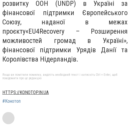
розвитку ООН (UNDP) в Україні за
фінансової підтримки Європейського
Союзу, наданої в межах
проєкту«EU4Recovery – Розширення
можливостей громад в Україні»,
фінансової підтримки Урядів Данії та
Королівства Нідерландів.
Якщо ви помітили помилку, виділіть необхідний текст і натисніть Ctrl + Enter, щоб
повідомити про це редакцію
HTTPS://KONOTOP.IN.UA
#Конотоп