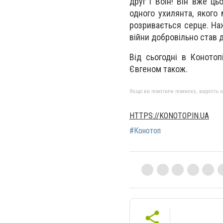
друг і Воїн! Він вже ц
одного ухилянта, якого
розривається серце. Наж
війни добровільно став д
Від сьогодні в Коното
Євгеном також.
Якщо ви помітили помилку, виділіть нео
HTTPS://KONOTOP.IN.UA
#Конотоп