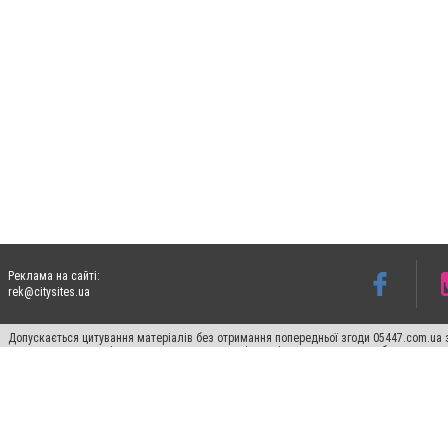
Реклама на сайті:
rek@citysites.ua
Допускається цитування матеріалів без отримання попередньої згоди 05447.com.ua з
пошукових систем гіперпосилання на цитовані статті не нижче другого абзацу в тек
Матеріали з плашками "Новини компаній", "Промо", "Партнерський матеріал", "Партнер
Реклама на сайті
Ф