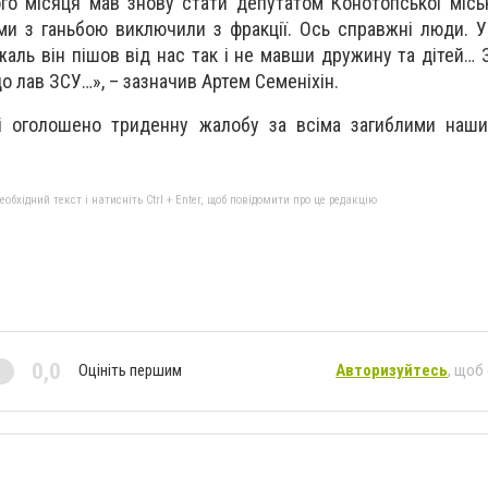
ього місяця мав знову стати депутатом Конотопської місь
 ми з ганьбою виключили з фракції. Ось справжні люди. 
аль він пішов від нас так і не мавши дружину та дітей… 
о лав ЗСУ…», – зазначив Артем Семеніхін.
пі оголошено триденну жалобу за всіма загиблими наши
бхідний текст і натисніть Ctrl + Enter, щоб повідомити про це редакцію
0,0
Оцініть першим
Авторизуйтесь
, щоб