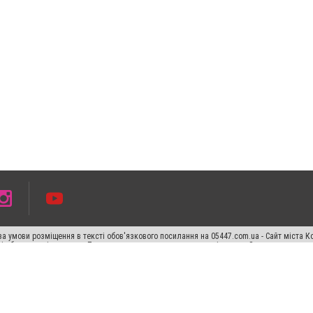
а умови розміщення в тексті обов'язкового посилання на 05447.com.ua - Сайт міста К
сті або в якості джерела. Порушення виняткових прав переслідується Законом.
ський спецпроєкт", "Політичні новини", "Пресреліз", "PR", "Офіційно", "Політична рек
раншиза "CitySites"
Правила класифайд
Редакційна політика
Політика конфіденційн