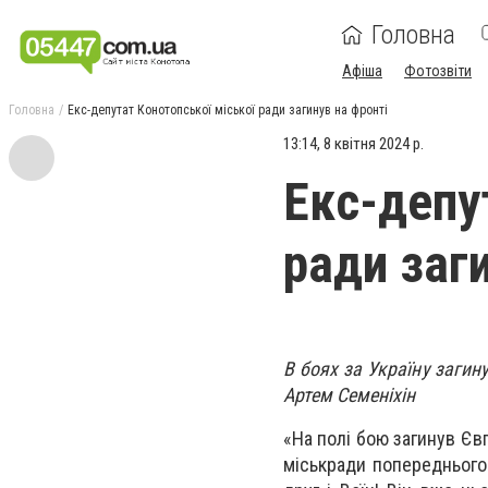
Головна
Афіша
Фотозвіти
Головна
Екс-депутат Конотопської міської ради загинув на фронті
13:14, 8 квітня 2024 р.
Екс-депу
ради заг
В боях за Україну загин
Артем Семеніхін
«На полі бою загинув Єв
міськради попереднього