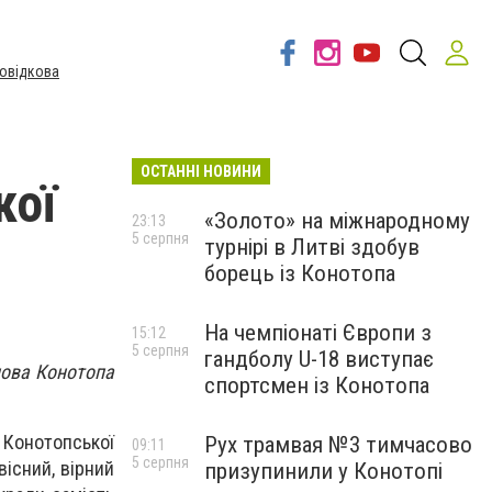
овідкова
ОСТАННІ НОВИНИ
кої
«Золото» на міжнародному
23:13
5 серпня
турнірі в Литві здобув
борець із Конотопа
На чемпіонаті Європи з
15:12
5 серпня
гандболу U-18 виступає
лова Конотопа
спортсмен із Конотопа
 Конотопської
Рух трамвая №3 тимчасово
09:11
5 серпня
існий, вірний
призупинили у Конотопі