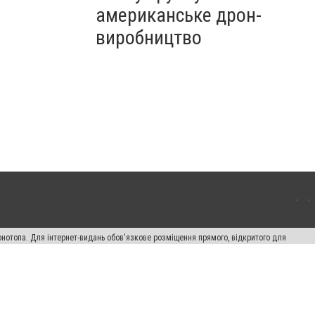
американське дрон-
виробництво
онотопа. Для інтернет-видань обов'язкове розміщення прямого, відкритого для
лама" публікуються на правах реклами.
ості
Правила сайту