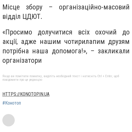
Місце збору – організаційно-масовий
відділ ЦДЮТ.
«Просимо долучитися всіх охочий до
акції, адже нашим чотирилапим друзям
потрібна наша допомога!», – закликали
організатори
Якщо ви помітили помилку, виділіть необхідний текст і натисніть Ctrl + Enter, щоб
повідомити про це редакцію
HTTPS://KONOTOP.IN.UA
#Конотоп