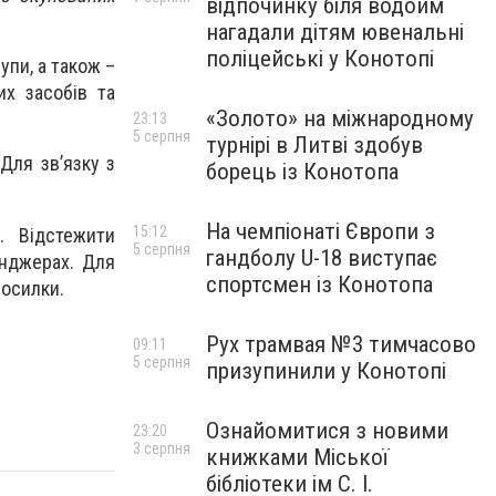
відпочинку біля водойм
нагадали дітям ювенальні
поліцейські у Конотопі
пи, а також –
их засобів та
«Золото» на міжнародному
23:13
5 серпня
турнірі в Литві здобув
Для зв’язку з
борець із Конотопа
На чемпіонаті Європи з
15:12
. Відстежити
5 серпня
гандболу U-18 виступає
енджерах. Для
спортсмен із Конотопа
посилки.
Рух трамвая №3 тимчасово
09:11
5 серпня
призупинили у Конотопі
Ознайомитися з новими
23:20
3 серпня
книжками Міської
бібліотеки ім С. І.