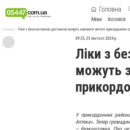
Головна
Афіша
Фотозвіти
Головна
Ліки з безкоштовною доставкою можуть замовити жителі прикордонних 
09:25, 23 лютого 2024 р.
Ліки з б
можуть з
прикордо
У прикордонних района
Аптека». Тепер громадя
– безкоштовна. Про це 