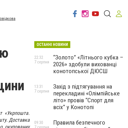
овідкова
ОСТАННІ НОВИНИ
ою
“Золото” «Літнього кубка –
22:32
7 серпня
2026» здобули вихованці
конотопської ДЮСШ
щини
Захід з підтягування на
13:31
7 серпня
перекладині «Олімпійське
літо» провів “Спорт для
всіх” у Конотопі
т «Укрпошта.
шту. Доставка
Правила безпечного
09:30
во окупованих
7 серпня