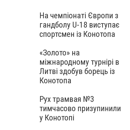
На чемпіонаті Європи з
гандболу U-18 виступає
спортсмен із Конотопа
«Золото» на
міжнародному турнірі в
Литві здобув борець із
Конотопа
Рух трамвая №3
тимчасово призупинили
у Конотопі