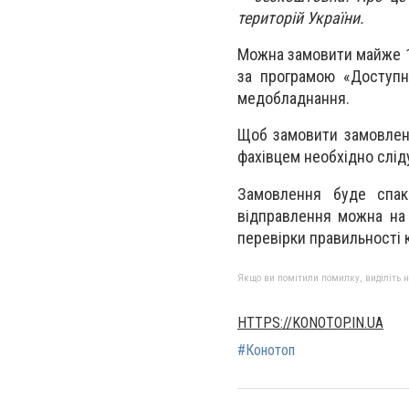
територій України.
Можна замовити майже 10
за програмою «Доступні
медобладнання.
Щоб замовити замовленн
фахівцем необхідно слід
Замовлення буде спак
відправлення можна на 
перевірки правильності 
Якщо ви помітили помилку, виділіть нео
HTTPS://KONOTOP.IN.UA
#Конотоп