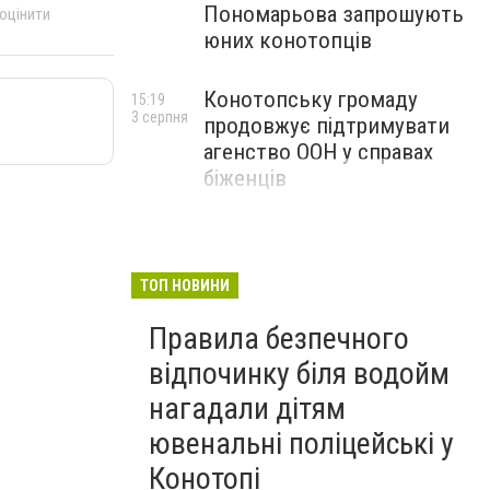
Пономарьова запрошують
 оцінити
юних конотопців
Конотопську громаду
15:19
3 серпня
продовжує підтримувати
агенство ООН у справах
біженців
ТОП НОВИНИ
Правила безпечного
відпочинку біля водойм
нагадали дітям
ювенальні поліцейські у
Конотопі