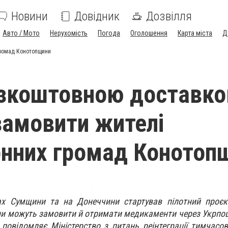
Новини
Довідник
Дозвілля
Авто / Мото
Нерухомість
Погода
Оголошення
Карта міста
Д
громад Конотопщини
езкоштовною доставк
амовити жителі
нних громад Конотоп
х Сумщини та на Донеччини стартував пілотний проєк
ни можуть замовити й отримати медикаменти через Укрпо
повідомляє Міністерство з питань реінтеграції тимчасо