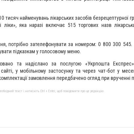
 тисяч найменувань лікарських засобів безрецептурної гру
 ліки», яка наразі включає 515 торгових назв лікарськ
я, потрібно зателефонувати за номером: 0 800 300 545. 
увати підказкам у голосовому меню.
овано та надіслано за послугою «Укрпошта Експрес»
сайті, у мобільному застосунку та через чат-бот у мес
комплектації замовлення передбачено огляд при врученні 
бхідний текст і натисніть Ctrl + Enter, щоб повідомити про це редакцію