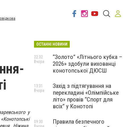
овідкова
ОСТАННІ НОВИНИ
“Золото” «Літнього кубка –
22:32
Вчора
2026» здобули вихованці
ння-
конотопської ДЮСШ
ті
Захід з підтягування на
13:31
Вчора
перекладині «Олімпійське
літо» провів “Спорт для
всіх” у Конотопі
заревського у
«Конотопські
Правила безпечного
09:30
евця, Ніжина,
Вчора