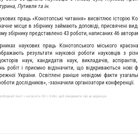
урина, Путивля та ін.
аукових праць «Конотопські читання» висвітлює історію К
начне місце в збірнику займають доповіді, присвячені ви
вому збірнику представлено 43 роботи, написаних 46 автора
ірниках наукових праць Конотопського міського краєзн
ображають результати наукової роботи науковців з різ
докторів наук, кандидатів наук, викладачів, аспірантів,
нь робіт і приємно відзначити, що відкриваються нові фа
ежної України. Освітлені раніше невідомі факти узагал
роботи дослідників», -зазначили організатори конференції.
бхідний текст і натисніть Ctrl + Enter, щоб повідомити про це редакцію