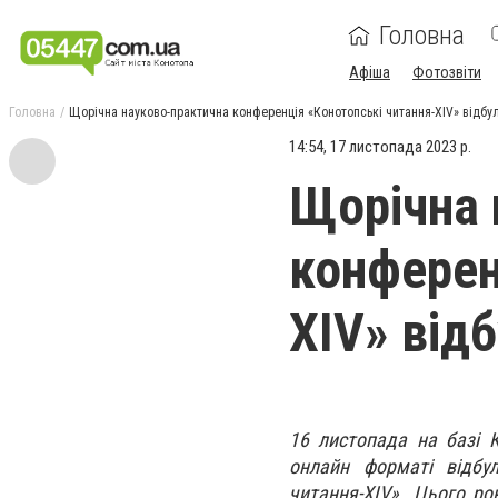
Головна
Афіша
Фотозвіти
Головна
Щорічна науково-практична конференція «Конотопські читання-ХIV» відбу
14:54, 17 листопада 2023 р.
Щорічна 
конферен
ХIV» від
16 листопада на базі 
онлайн форматі відбул
читання-ХIV». Цього ро