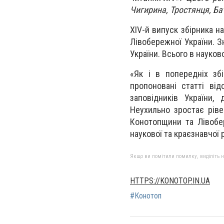
Чигирина, Тростянця, Бат
ХІV-й випуск збірника н
Лівобережної України. З
України. Всього в науко
«Як і в попередніх зб
пропоновані статті від
заповідників України, 
Неухильно зростає ріве
Конотопщини та Лівобер
наукової та краєзнавчої 
Якщо ви помітили помилку, виділіть нео
HTTPS://KONOTOP.IN.UA
#Конотоп