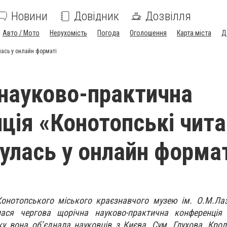
Новини
Довідник
Дозвілля
Авто / Мото
Нерухомість
Погода
Оголошення
Карта міста
Д
лась у онлайн форматі
науково-практична
ція «Конотопські чита
булась у онлайн форма
Конотопського міського краєзнавчого музею ім. О.М.Ла
ася чергова щорічна науково-практична конференція 
ку вона об’єднала науковців з Києва, Сум, Глухова, Крол