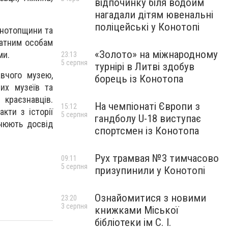
відпочинку біля водойм
нагадали дітям ювенальні
поліцейські у Конотопі
онотопщини та
датним особам
«Золото» на міжнародному
ми.
23:13
5 серпня
турнірі в Литві здобув
авчого музею,
борець із Конотопа
них музеїв та
 краєзнавців.
На чемпіонаті Європи з
15:12
кти з історії
5 серпня
гандболу U-18 виступає
ьнюють досвід
спортсмен із Конотопа
Рух трамвая №3 тимчасово
09:11
5 серпня
призупинили у Конотопі
Ознайомитися з новими
23:20
3 серпня
книжками Міської
бібліотеки ім С. І.