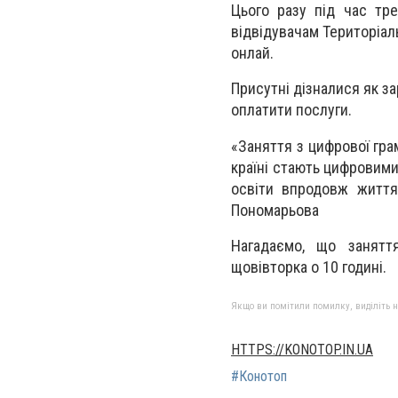
Цього разу під час тр
відвідувачам Територіал
онлай.
Присутні дізналися як з
оплатити послуги.
«Заняття з цифрової гра
країні стають цифровим
освіти впродовж життя
Пономарьова
Нагадаємо, що занятт
щовівторка о 10 годині.
Якщо ви помітили помилку, виділіть нео
HTTPS://KONOTOP.IN.UA
#Конотоп