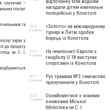
відпочинку біля водойм
ав слухачам –
нагадали дітям ювенальні
альних послуг
поліцейські у Конотопі
лічильників та
«Золото» на міжнародному
23:13
5 серпня
турнірі в Литві здобув
борець із Конотопа
послуг зараз у
ся до процесу
На чемпіонаті Європи з
15:12
теці ім С. І.
5 серпня
гандболу U-18 виступає
спортсмен із Конотопа
відбуваються
Рух трамвая №3 тимчасово
09:11
5 серпня
призупинили у Конотопі
Ознайомитися з новими
23:20
3 серпня
книжками Міської
бібліотеки ім С. І.