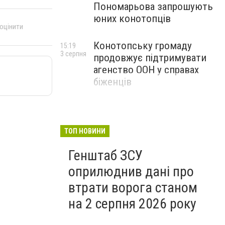
Пономарьова запрошують
юних конотопців
 оцінити
Конотопську громаду
15:19
3 серпня
продовжує підтримувати
агенство ООН у справах
біженців
ТОП НОВИНИ
Генштаб ЗСУ
оприлюднив дані про
втрати ворога станом
на 2 серпня 2026 року