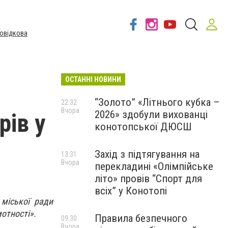
овідкова
ОСТАННІ НОВИНИ
“Золото” «Літнього кубка –
22:32
Вчора
2026» здобули вихованці
рів у
конотопської ДЮСШ
Захід з підтягування на
13:31
Вчора
перекладині «Олімпійське
літо» провів “Спорт для
всіх” у Конотопі
 міської ради
отності».
Правила безпечного
09:30
Вчора