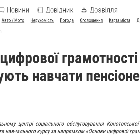
Новини
Довідник
Дозвілля
Авто / Мото
Нерухомість
Погода
Оголошення
Карта міста
Д
пі
цифрової грамотності
ють навчати пенсіоне
ьному центрі соціального обслуговування Конотопської
тя навчального курсу за напрямком «Основи цифрової грам