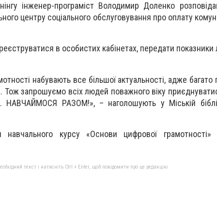
енінгу інженер-програміст Володимир Доленко розповід
ьного центру соціального обслуговування про оплату комун
ареєструватися в особистих кабінетах, передати показники 
мотності набувають все більшої актуальності, адже багато 
и. Тож запрошуємо всіх людей поважного віку приєднувати
. НАВЧАЙМОСЯ РАЗОМ!», – наголошують у Міській бібліо
я навчального курсу «Основи цифрової грамотності» 
бхідний текст і натисніть Ctrl + Enter, щоб повідомити про це редакцію