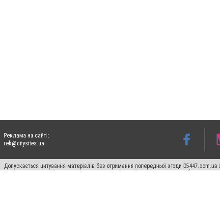
Реклама на сайті:
rek@citysites.ua
Допускається цитування матеріалів без отримання попередньої згоди 05447.com.ua з
пошукових систем гіперпосилання на цитовані статті не нижче другого абзацу в тек
Матеріали з плашками "Новини компаній", "Промо", "Партнерський матеріал", "Партнер
Реклама на сайті
Ф