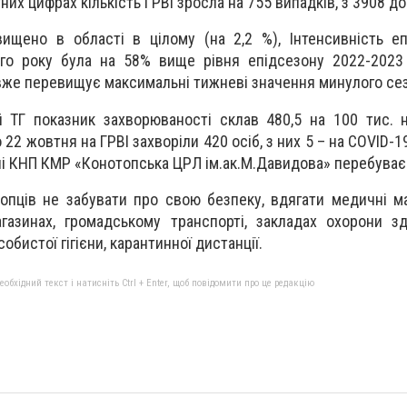
их цифрах кількість ГРВІ зросла на 755 випадків, з 3908 до
ищено в області в цілому (на 2,2 %), Інтенсивність е
го року була на 58% вище рівня епідсезону 2022-2023 
вже перевищує максимальні тижневі значення минулого се
й ТГ показник захворюваності склав 480,5 на 100 тис. 
22 жовтня на ГРВІ захворіли 420 осіб, з них 5 – на COVID-19
ні КНП КМР «Конотопська ЦРЛ ім.ак.М.Давидова» перебуває 
топців не забувати про свою безпеку, вдягати медичні м
азинах, громадському транспорті, закладах охорони зд
бистої гігієни, карантинної дистанції.
бхідний текст і натисніть Ctrl + Enter, щоб повідомити про це редакцію