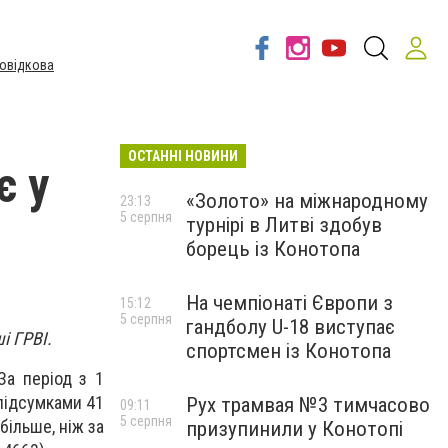
овідкова
ОСТАННІ НОВИНИ
є у
«Золото» на міжнародному
23:13
5 серпня
турнірі в Литві здобув
борець із Конотопа
На чемпіонаті Європи з
15:12
5 серпня
гандболу U-18 виступає
і ГРВІ.
спортсмен із Конотопа
За період з 1
 підсумками 41
Рух трамвая №3 тимчасово
09:11
5 серпня
більше, ніж за
призупинили у Конотопі