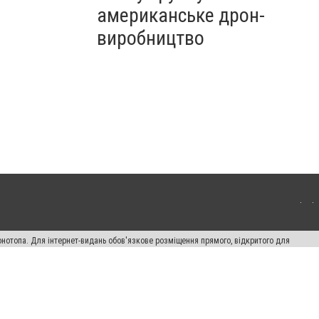
американське дрон-
виробництво
онотопа. Для інтернет-видань обов'язкове розміщення прямого, відкритого для
лама" публікуються на правах реклами.
ості
Правила сайту