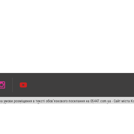
а умови розміщення в тексті обов'язкового посилання на 05447.com.ua - Сайт міста К
сті або в якості джерела. Порушення виняткових прав переслідується Законом.
ський спецпроєкт", "Політичні новини", "Пресреліз", "PR", "Офіційно", "Політична рек
раншиза "CitySites"
Правила класифайд
Редакційна політика
Політика конфіденційн