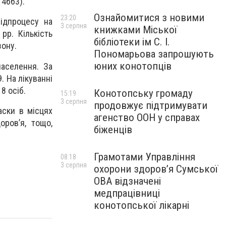
 4663).
Ознайомитися з новими
23:20
підпроцесу на
3 серпня
книжками Міської
рр. Кількість
бібліотеки ім С. І.
зону.
Пономарьова запрошують
юних конотопців
населення. За
. На лікуванні
8 осіб.
Конотопську громаду
15:19
3 серпня
продовжує підтримувати
аски в місцях
агенство ООН у справах
оров’я, тощо,
біженців
Грамотами Управління
08:18
3 серпня
охорони здоров’я Сумської
ОВА відзначені
медпрацівниці
конотопської лікарні