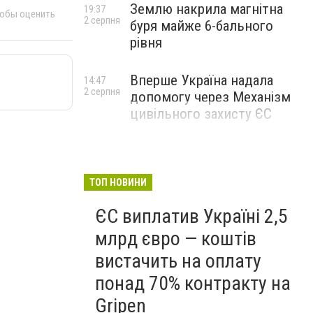
Землю накрила магнітна
19:37
тобы оценить
2 серпня
буря майже 6-бального
рівня
Вперше Україна надала
14:47
2 серпня
допомогу через Механізм
цивільного захисту ЄС
ТОП НОВИНИ
ЄС виплатив Україні 2,5
млрд євро — коштів
вистачить на оплату
понад 70% контракту на
Gripen