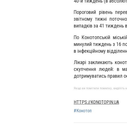
40-й тиждень (в абсолютн
Пороговий рівень перев
звітному тижні поточно
випадків за 41 тиждень 
По Конотопській міські
минулий тиждень з 16 по 
в інфекційному відділен
Лікарі закликають коно
скупчення людей: в маг
дотримуватись правил осо
Якщо ви помітили помилку, виділіть нео
HTTPS://KONOTOP.IN.UA
#Конотоп