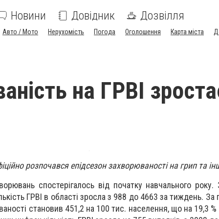
Новини
Довідник
Дозвілля
Авто / Мото
Нерухомість
Погода
Оголошення
Карта міста
Д
аність на ГРВІ зроста
фіційно розпочався епідсезон захворюваності на грип та інш
хворювань спостерігалось від початку навчального року. 
ькість ГРВІ в області зросла з 988 до 4663 за тиждень. За
ності становив 451,2 на 100 тис. населення, що на 19,3 % 