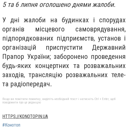
5 та 6 липня оголошено днями жалоби.
У дні жалоби на будинках і спорудах
органів місцевого самоврядування,
підпорядкованих підприємств, установ і
організацій приспустити Державний
Прапор України; заборонено проведення
будь-яких концертних та розважальних
заходів, трансляцію розважальних теле-
та радіопередач.
Якщо ви помітили помилку, виділіть необхідний текст і натисніть Ctrl + Enter, щоб
повідомити про це редакцію
HTTPS://KONOTOP.IN.UA
#Конотоп