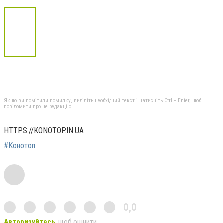
Якщо ви помітили помилку, виділіть необхідний текст і натисніть Ctrl + Enter, щоб
повідомити про це редакцію
HTTPS://KONOTOP.IN.UA
#Конотоп
0,0
Авторизуйтесь
, щоб оцінити