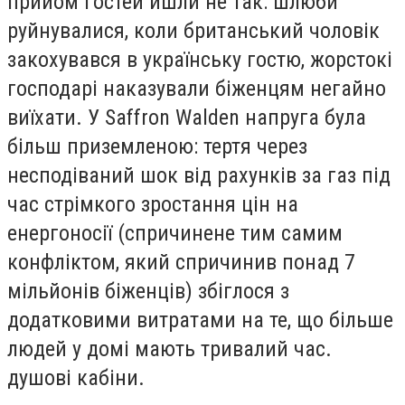
прийом гостей йшли не так: шлюби
руйнувалися, коли британський чоловік
закохувався в українську гостю, жорстокі
господарі наказували біженцям негайно
виїхати. У Saffron Walden напруга була
більш приземленою: тертя через
несподіваний шок від рахунків за газ під
час стрімкого зростання цін на
енергоносії (спричинене тим самим
конфліктом, який спричинив понад 7
мільйонів біженців) збіглося з
додатковими витратами на те, що більше
людей у ​​домі мають тривалий час.
душові кабіни.