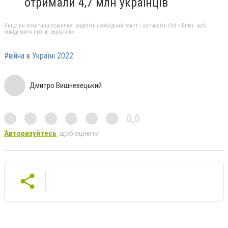
отримали 4,7 млн ​​українців
Якщо ви помітили помилку, виділіть необхідний текст і натисніть Ctrl + Enter, щоб
повідомити про це редакцію
#війна в Україні 2022
Дмитро Вишневецький
0,0
Авторизуйтесь
, щоб оцінити