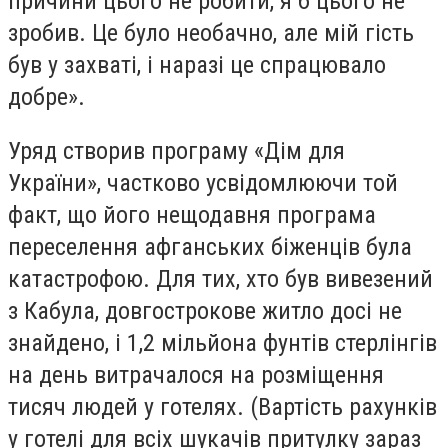
причини цього не робити, я б цього не
зробив. Це було необачно, але мій гість
був у захваті, і наразі це спрацювало
добре».
Уряд створив програму «Дім для
України», частково усвідомлюючи той
факт, що його нещодавня програма
переселення афганських біженців була
катастрофою. Для тих, хто був вивезений
з Кабула, довгострокове житло досі не
знайдено, і 1,2 мільйона фунтів стерлінгів
на день витрачалося на розміщення
тисяч людей у ​​готелях. (Вартість рахунків
у готелі для всіх шукачів притулку зараз