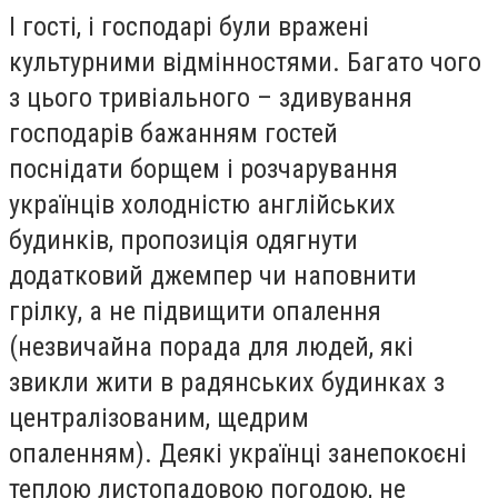
І гості, і господарі були вражені
культурними відмінностями. Багато чого
з цього тривіального – здивування
господарів бажанням гостей
поснідати борщем і розчарування
українців холодністю англійських
будинків, пропозиція одягнути
додатковий джемпер чи наповнити
грілку, а не підвищити опалення
(незвичайна порада для людей, які
звикли жити в радянських будинках з
централізованим, щедрим
опаленням). Деякі українці занепокоєні
теплою листопадовою погодою, не