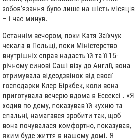
зобов’язання було лише на шість місяців
– і час минув.
Останнім вечором, поки Катя Заїхчук
чекала в Польщі, поки Міністерство
внутрішніх справ надасть їй та її 15-
річному синові Саші візу до Англії, вона
отримувала відеодзвінок від своєї
господарки Клер Біркбек, коли вона
приготувала вечерю вдома в Ессексі . «Я
ходив по дому, показував їй кухню та
спальні, намагався зробити так, щоб
вона почувалася комфортно, показував,
яким буде життя в нашому домі. Я