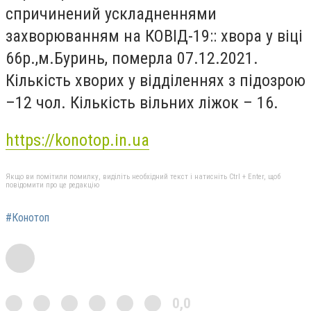
спричинений ускладненнями
захворюванням на КОВІД-19:: хвора у віці
66р.,м.Буринь, померла 07.12.2021.
Кількість хворих у відділеннях з підозрою
–12 чол. Кількість вільних ліжок – 16.
https://konotop.in.ua
Якщо ви помітили помилку, виділіть необхідний текст і натисніть Ctrl + Enter, щоб
повідомити про це редакцію
#Конотоп
0,0