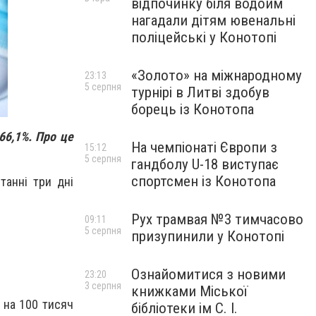
відпочинку біля водойм
нагадали дітям ювенальні
поліцейські у Конотопі
«Золото» на міжнародному
23:13
5 серпня
турнірі в Литві здобув
борець із Конотопа
66,1%. Про це
На чемпіонаті Європи з
15:12
5 серпня
гандболу U-18 виступає
спортсмен із Конотопа
танні три дні
Рух трамвая №3 тимчасово
09:11
5 серпня
призупинили у Конотопі
Ознайомитися з новими
23:20
3 серпня
книжками Міської
 на 100 тисяч
бібліотеки ім С. І.