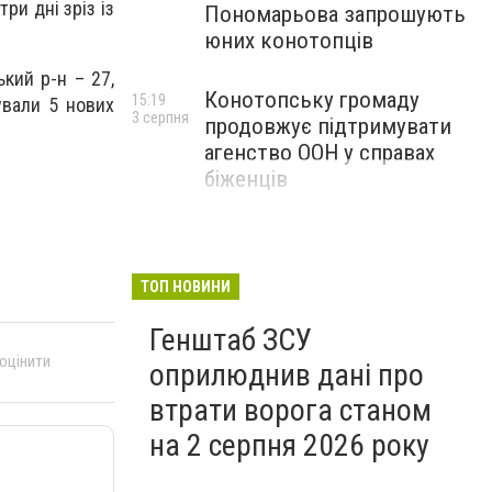
ри дні зріз із
Пономарьова запрошують
юних конотопців
кий р-н – 27,
Конотопську громаду
15:19
ували 5 нових
3 серпня
продовжує підтримувати
агенство ООН у справах
біженців
ТОП НОВИНИ
Генштаб ЗСУ
 оцінити
оприлюднив дані про
втрати ворога станом
на 2 серпня 2026 року