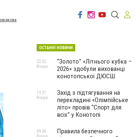
овідкова
ОСТАННІ НОВИНИ
“Золото” «Літнього кубка –
22:32
Вчора
2026» здобули вихованці
конотопської ДЮСШ
Захід з підтягування на
13:31
Вчора
перекладині «Олімпійське
літо» провів “Спорт для
всіх” у Конотопі
Правила безпечного
09:30
Вчора