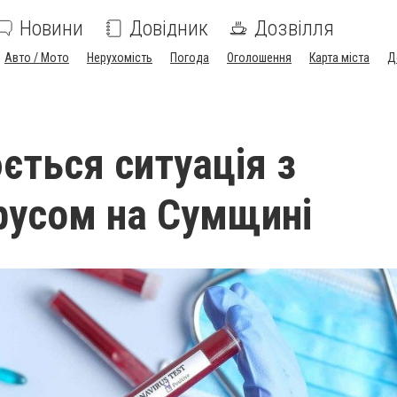
Новини
Довідник
Дозвілля
Авто / Мото
Нерухомість
Погода
Оголошення
Карта міста
Д
ється ситуація з
русом на Сумщині