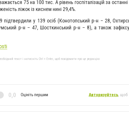
жається 75 на 100 тис. А рівень госпіталізацій за останні т
женість ліжок із киснем нині 29,4%.
 підтвердили у 139 осіб (Конотопський р-н – 28, Охтирсь
умський р-н – 47, Шосткинський р-н – 8), а також зафікс
osti
бхідний текст і натисніть Ctrl + Enter, щоб повідомити про це редакцію
0,0
Оцініть першим
Авторизуйтесь
, щоб