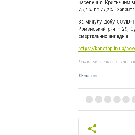
населення. Критичним вва
25,7 % до 27,2%. Заванта
За минулу добу COVID-19
Роменський р-н – 29, С
смертельних випадків.
https://konotop.in.ua/nov
Якщо ви помітили помилку, виділіть нео
#Конотоп