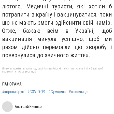
лютого. Медичні туристи, які хотіли б
потрапити в країну і вакцинуватися, поки
що не мають змоги здійснити свій намір.
Отже, бажаю всім в Україні, щоб
вакцинація минула успішно, щоб ми
разом дійсно перемогли цю хворобу і
повернулися до звичного життя».
Якщо ви помітили помилку, виділіть необхідний текст і натисніть Ctrl + Enter, щоб
повідомити про це редакцію
ПАНОРАМА
#коронавірус
#COVID-19
#Сумщина
#вакцинація
Анатолій Кияшко