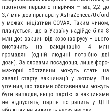
протягом першого півріччя – від 2,2 до
3,7 млн доз препарату AstraZeneca/Oxford
у межах ініціативи COVAX. Таким чином,
планується, що в Україну надійде біля 8
млн доз вакцин від коронавірусу – цього
вистачить на вакцинацію 4 млн
громадян (одній людині потрібно дві
дози). За словами посадовця, лише форс-
мажорні обставини можуть стати на
заваді старту вакцинації у лютому. Він
уточнив, що такими обставинами можуть
бути випадки, якщо партію із вакцинами
не відпустять, партія потрапить у ДТП
або літак не вилетить через негоду.