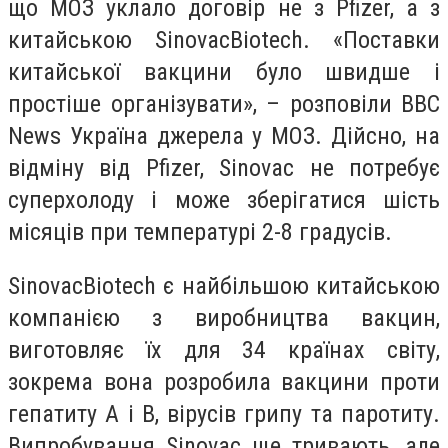
що МОЗ уклало договір не з Pfizer, а з
китайською SinovacBiotech. «Поставки
китайської вакцини було швидше і
простіше організувати», – розповіли ВВС
News Україна джерела у МОЗ. Дійсно, на
відміну від Pfizer, Sinovac не потребує
суперхолоду і може зберігатися шість
місяців при температурі 2-8 градусів.
SinovacBiotech є найбільшою китайською
компанією з виробництва вакцин,
виготовляє їх для 34 країнах світу,
зокрема вона розробила вакцини проти
гепатиту А і В, вірусів грипу та паротиту.
Випробування Sinovac ще тривають, але