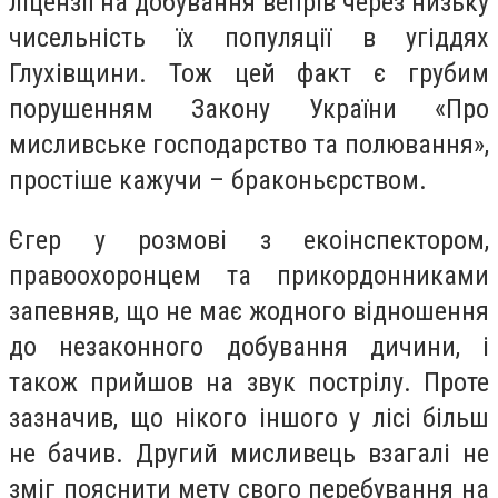
ліцензії на добування вепрів через низьку
чисельність їх популяції в угіддях
Глухівщини. Тож цей факт є грубим
порушенням Закону України «Про
мисливське господарство та полювання»,
простіше кажучи – браконьєрством.
Єгер у розмові з екоінспектором,
правоохоронцем та прикордонниками
запевняв, що не має жодного відношення
до незаконного добування дичини, і
також прийшов на звук пострілу. Проте
зазначив, що нікого іншого у лісі більш
не бачив. Другий мисливець взагалі не
зміг пояснити мету свого перебування на