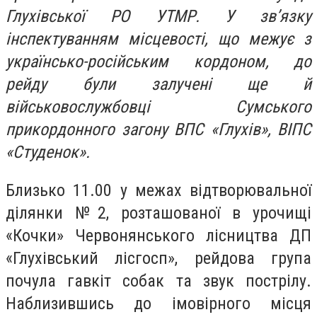
Глухівської РО УТМР. У зв’язку
інспектуванням місцевості, що межує з
українсько-російським кордоном, до
рейду були залучені ще й
військовослужбовці Сумського
прикордонного загону ВПС «Глухів», ВІПС
«Студенок».
Близько 11.00 у межах відтворювальної
ділянки №2, розташованої в урочищі
«Кочки» Червонянського лісництва ДП
«Глухівський лісгосп», рейдова група
почула гавкіт собак та звук пострілу.
Наблизившись до імовірного місця