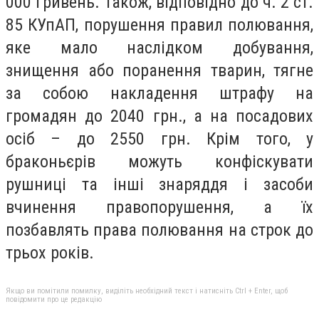
000 гривень. Також, відповідно до ч. 2 ст.
85 КУпАП, порушення правил полювання,
яке мало наслідком добування,
знищення або поранення тварин, тягне
за собою накладення штрафу на
громадян до 2040 грн., а на посадових
осіб – до 2550 грн. Крім того, у
браконьєрів можуть конфіскувати
рушниці та інші знаряддя і засоби
вчинення правопорушення, а їх
позбавлять права полювання на строк до
трьох років.
Якщо ви помітили помилку, виділіть необхідний текст і натисніть Ctrl + Enter, щоб
повідомити про це редакцію