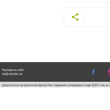
Реклама на сайті:
rek@citysites.ua
Допускається цитування матеріалів без отримання попередньої згоди 05447.com.ua з
пошукових систем гіперпосилання на цитовані статті не нижче другого абзацу в тек
Матеріали з плашками "Новини компаній", "Промо", "Партнерський матеріал", "Партнер
Реклама на сайті
Ф