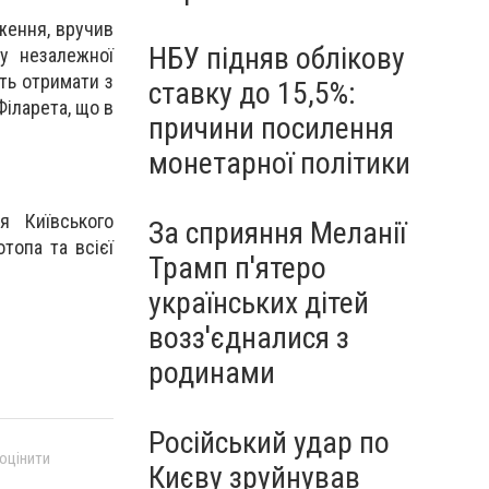
ження, вручив
НБУ підняв облікову
у незалежної
сть отримати з
ставку до 15,5%:
Філарета, що в
причини посилення
монетарної політики
я Київського
За сприяння Меланії
топа та всієї
Трамп п'ятеро
українських дітей
возз'єдналися з
родинами
Російський удар по
 оцінити
Києву зруйнував