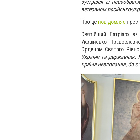
зустрівся із новообран
ветераном російсько-укр
Про це
повідомляє
прес-
Святійший Патріарх за
Української Православн
Орденом Святого Рівноа
України та державник. 
країна нездоланна, бо є 