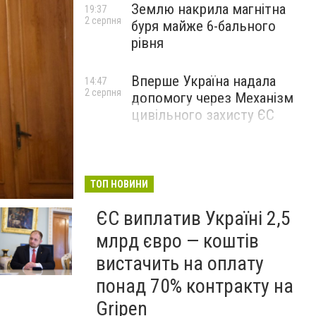
Землю накрила магнітна
19:37
2 серпня
буря майже 6-бального
рівня
Вперше Україна надала
14:47
2 серпня
допомогу через Механізм
цивільного захисту ЄС
ТОП НОВИНИ
ЄС виплатив Україні 2,5
млрд євро — коштів
вистачить на оплату
понад 70% контракту на
Gripen