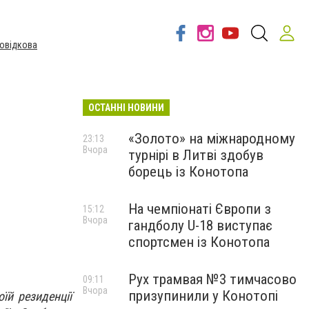
овідкова
ОСТАННІ НОВИНИ
«Золото» на міжнародному
23:13
Вчора
турнірі в Литві здобув
борець із Конотопа
На чемпіонаті Європи з
15:12
Вчора
гандболу U-18 виступає
спортсмен із Конотопа
Рух трамвая №3 тимчасово
09:11
Вчора
призупинили у Конотопі
оїй резиденції