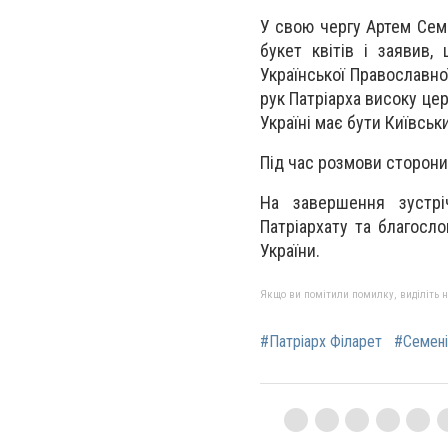
У свою чергу Артем Сем
букет квітів і заявив
Української Православно
рук Патріарха високу цер
Україні має бути Київськ
Під час розмови сторони
На завершення зустрі
Патріархату та благосло
України.
Якщо ви помітили помилку, виділіть нео
#Патріарх Філарет
#Семені