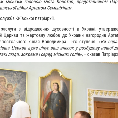
им міським головою міста Конотоп, представником Парт
аїнської війни Артемом Семеніхіним.
служба Київської патріархії.
 заслуги з відродження духовності в Україні, утвердж
ої Церкви та жертовну любов до України нагородив Арте
постольного князя Володимира ІІІ-го ступеня. «
Ви спра
Наша Церква дуже цінує ваш внесок у розбудову нашої 
такі люди, зокрема і серед міських голів
», – сказав Патріарх