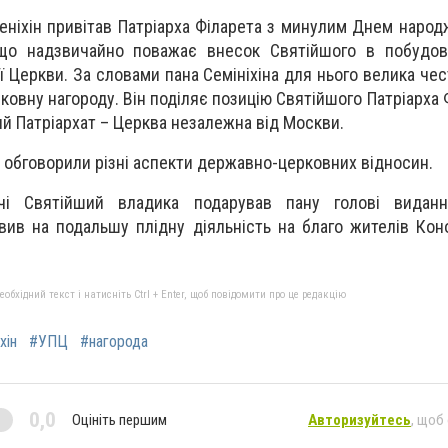
еніхін привітав Патріарха Філарета з минулим Днем народ
, що надзвичайно поважає внесок Святійшого в побудов
ї Церкви. За словами пана Семініхіна для нього велика че
ковну нагороду. Він поділяє позицію Святійшого Патріарха 
ий Патріархат – Церква незалежна від Москви.
 обговорили різні аспекти державно-церковних відносин.
чі Святійший владика подарував пану голові виданн
вив на подальшу плідну діяльність на благо жителів Коно
бхідний текст і натисніть Ctrl + Enter, щоб повідомити про це редакцію
хін
#УПЦ
#нагорода
0,0
Оцініть першим
Авторизуйтесь
, щоб