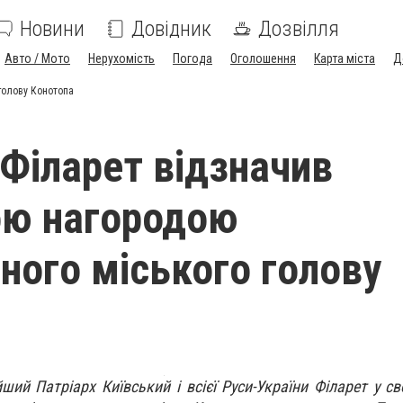
Новини
Довідник
Дозвілля
Авто / Мото
Нерухомість
Погода
Оголошення
Карта міста
Д
голову Конотопа
 Філарет відзначив
ою нагородою
ного міського голову
ший Патріарх Київський і всієї Руси-України Філарет у св