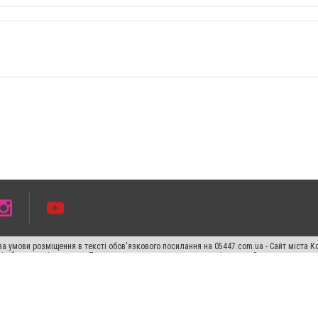
а умови розміщення в тексті обов'язкового посилання на 05447.com.ua - Сайт міста К
сті або в якості джерела. Порушення виняткових прав переслідується Законом.
ський спецпроєкт", "Політичні новини", "Пресреліз", "PR", "Офіційно", "Політична рек
раншиза "CitySites"
Правила класифайд
Редакційна політика
Політика конфіденційн