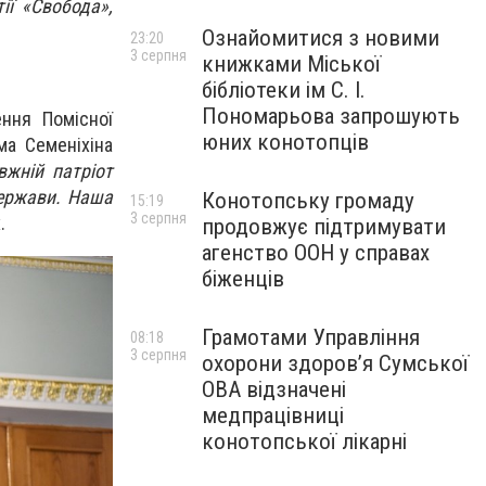
ії «Свобода»,
Ознайомитися з новими
23:20
3 серпня
книжками Міської
бібліотеки ім С. І.
Пономарьова запрошують
ення Помісної
юних конотопців
ма Семеніхіна
вжній патріот
держави. Наша
Конотопську громаду
15:19
3 серпня
.
продовжує підтримувати
агенство ООН у справах
біженців
Грамотами Управління
08:18
3 серпня
охорони здоров’я Сумської
ОВА відзначені
медпрацівниці
конотопської лікарні