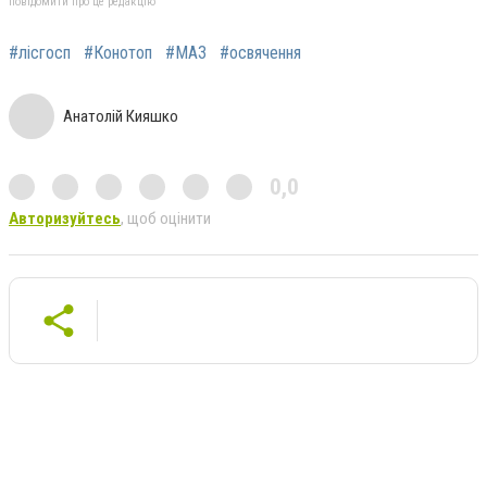
повідомити про це редакцію
#лісгосп
#Конотоп
#МАЗ
#освячення
Анатолій Кияшко
0,0
Авторизуйтесь
, щоб оцінити