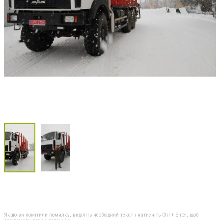
Якщо ви помітили помилку, виділіть необхідний текст і натисніть Ctrl + Enter, щоб