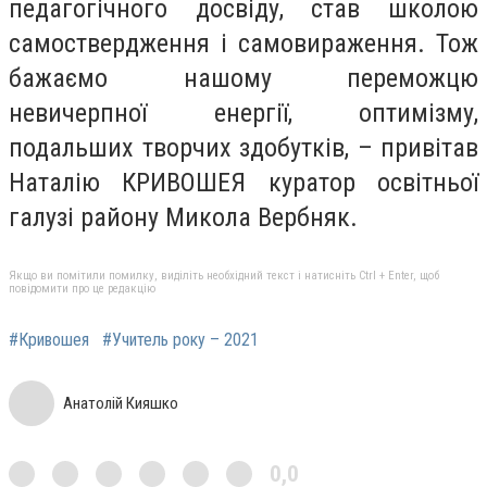
педагогічного досвіду, став школою
самоствердження і самовираження. Тож
бажаємо нашому переможцю
невичерпної енергії, оптимізму,
подальших творчих здобутків, – привітав
Наталію КРИВОШЕЯ куратор освітньої
галузі району Микола Вербняк.
Якщо ви помітили помилку, виділіть необхідний текст і натисніть Ctrl + Enter, щоб
повідомити про це редакцію
#Кривошея
#Учитель року – 2021
Анатолій Кияшко
0,0