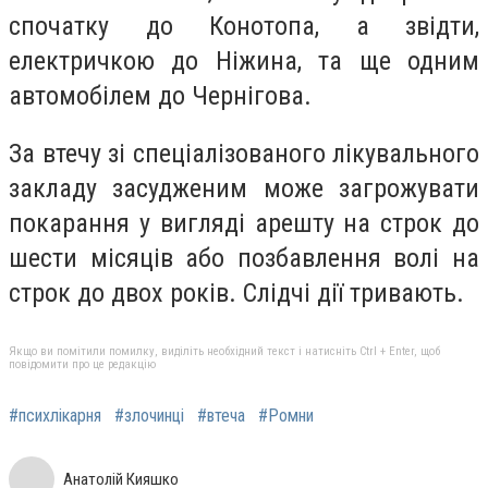
спочатку до Конотопа, а звідти,
електричкою до Ніжина, та ще одним
автомобілем до Чернігова.
За втечу зі спеціалізованого лікувального
закладу засудженим може загрожувати
покарання у вигляді арешту на строк до
шести місяців або позбавлення волі на
строк до двох років. Слідчі дії тривають.
Якщо ви помітили помилку, виділіть необхідний текст і натисніть Ctrl + Enter, щоб
повідомити про це редакцію
#психлікарня
#злочинці
#втеча
#Ромни
Анатолій Кияшко