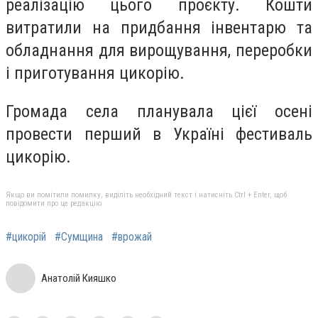
реалізацію цього проєкту. Кошти
витратили на придбання інвентарю та
обладнання для вирощування, переробки
і приготування цикорію.
Громада села планувала цієї осені
провести перший в Україні фестиваль
цикорію.
Якщо ви помітили помилку, виділіть необхідний текст і натисніть Ctrl + Enter, щоб
повідомити про це редакцію
#цикорій
#Сумщина
#врожай
Анатолій Кияшко