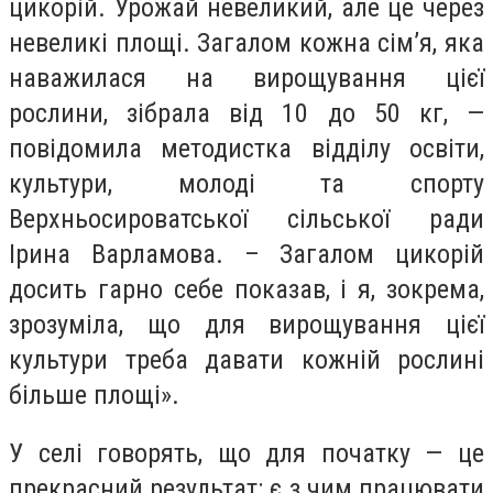
цикорій. Урожай невеликий, але це через
невеликі площі. Загалом кожна сім’я, яка
наважилася на вирощування цієї
рослини, зібрала від 10 до 50 кг, —
повідомила методистка відділу освіти,
культури, молоді та спорту
Верхньосироватської сільської ради
Ірина Варламова. – Загалом цикорій
досить гарно себе показав, і я, зокрема,
зрозуміла, що для вирощування цієї
культури треба давати кожній рослині
більше площі».
У селі говорять, що для початку — це
прекрасний результат: є з чим працювати