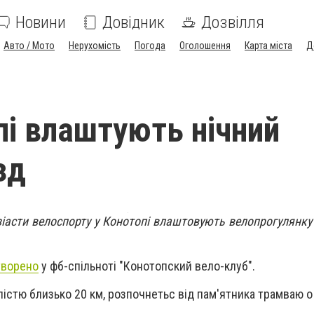
Новини
Довідник
Дозвілля
Авто / Мото
Нерухомість
Погода
Оголошення
Карта міста
Д
пі влаштують нічний
зд
зіасти велоспорту у Конотопі влаштовують велопрогулянку 
творено
у фб-спільноті "Конотопский вело-клуб".
лістю близько 20 км, розпочнетьс від пам'ятника трамваю о 