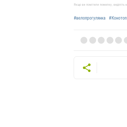
Якщо ви помітили помилку, виділіть нео
#велопрогулянка
#Конотоп