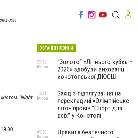
овідкова
ОСТАННІ НОВИНИ
“Золото” «Літнього кубка –
22:32
Вчора
2026» здобули вихованці
конотопської ДЮСШ
Захід з підтягування на
13:31
містом "Night
Вчора
перекладині «Олімпійське
літо» провів “Спорт для
всіх” у Конотопі
19.30.
Правила безпечного
09:30
Вчора