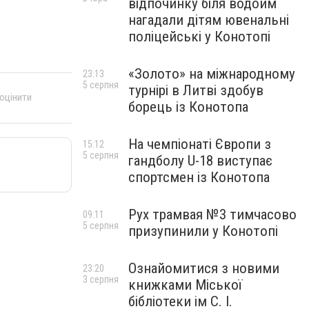
відпочинку біля водойм
нагадали дітям ювенальні
поліцейські у Конотопі
«Золото» на міжнародному
23:13
5 серпня
турнірі в Литві здобув
 оцінити
борець із Конотопа
На чемпіонаті Європи з
15:12
5 серпня
гандболу U-18 виступає
спортсмен із Конотопа
Рух трамвая №3 тимчасово
09:11
5 серпня
призупинили у Конотопі
Ознайомитися з новими
23:20
3 серпня
книжками Міської
бібліотеки ім С. І.