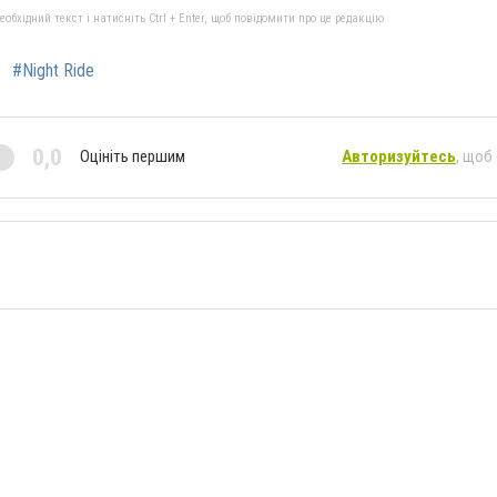
бхідний текст і натисніть Ctrl + Enter, щоб повідомити про це редакцію
#Night Ride
0,0
Оцініть першим
Авторизуйтесь
, щоб