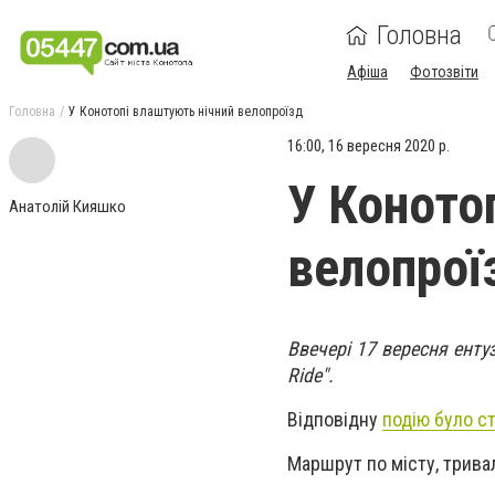
Головна
Афіша
Фотозвіти
Головна
У Конотопі влаштують нічний велопроїзд
16:00, 16 вересня 2020 р.
У Коното
Анатолій Кияшко
велопрої
Ввечері 17 вересня енту
Ride".
Відповідну
подію було с
Маршрут по місту, трива