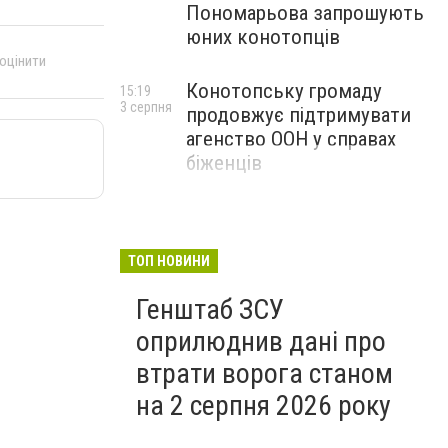
Пономарьова запрошують
юних конотопців
 оцінити
Конотопську громаду
15:19
3 серпня
продовжує підтримувати
агенство ООН у справах
біженців
ТОП НОВИНИ
Генштаб ЗСУ
оприлюднив дані про
втрати ворога станом
на 2 серпня 2026 року