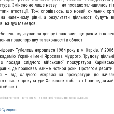
тура. Змінено не лише назву – на посадах залишились ті п
апи атестації. Тож сподіваюсь, що новий очільник орг
на належному рівні, а результати діяльності будуть в
ив Гюндуз Мамедов.
убелець подякував за довіру і запевнив, що разом із коле
чення правопорядку та законності в області.
ідович Тубелець народився 1984 року в м. Харків. У 2006 
кадемію України імені Ярослава Мудрого. Трудову діяльні
з посади слідчого військової прокуратури Харківсько
країни, де працював майже чотири роки. Протягом десяти 
я – від слідчого міжрайонної прокуратури до началь
и в органах прокуратури Харківської області. Попередня за
ї області.
бхідний текст і натисніть Ctrl + Enter, щоб повідомити про це редакцію
#Сумщина