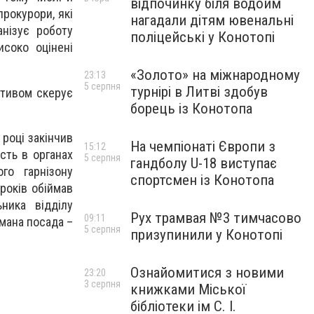
відпочинку біля водойм
рокурори, які
нагадали дітям ювенальні
анізує роботу
поліцейські у Конотопі
исоко оцінені
«Золото» на міжнародному
23:13
5 серпня
турнірі в Литві здобув
ктивом скерує
борець із Конотопа
році закінчив
На чемпіонаті Європи з
15:12
сть в органах
5 серпня
гандболу U-18 виступає
го гарнізону
спортсмен із Конотопа
років обіймав
ника відділу
Рух трамвая №3 тимчасово
09:11
ймана посада –
5 серпня
призупинили у Конотопі
Ознайомитися з новими
23:20
3 серпня
книжками Міської
бібліотеки ім С. І.