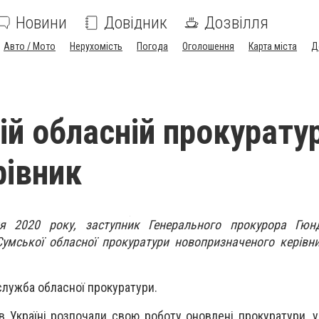
Новини
Довідник
Дозвілля
Авто / Мото
Нерухомість
Погода
Оголошення
Карта міста
Д
й обласній прокуратур
рівник
ня 2020 року, заступник Генерального прокурора Гю
умської обласної прокуратури новопризначеного керівн
служба обласної прокуратури.
в Україні розпочали свою роботу оновлені прокуратури, у