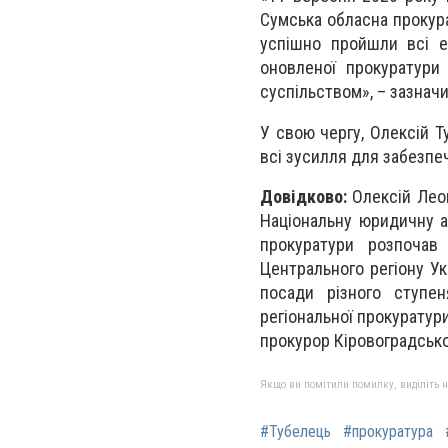
Сумська обласна прокура
успішно пройшли всі ет
оновленої прокуратури 
суспільством», – зазнач
У свою чергу, Олексій Т
всі зусилля для забезпе
Довідково:
Олексій Леон
Національну юридичну а
прокуратури розпочав 
Центрального регіону У
посади різного ступен
регіональної прокуратур
прокурор Кіровоградсько
Якщо ви помітили помилку, виділіть нео
#Тубелець
#прокуратура