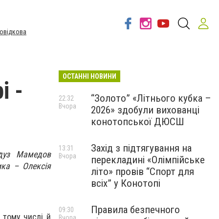
овідкова
ОСТАННІ НОВИНИ
і -
“Золото” «Літнього кубка –
22:32
Вчора
2026» здобули вихованці
конотопської ДЮСШ
Захід з підтягування на
13:31
ндуз Мамедов
Вчора
перекладині «Олімпійське
ика – Олексія
літо» провів “Спорт для
всіх” у Конотопі
Правила безпечного
09:30
 тому числі й
Вчора