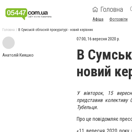
Головна
Афіша
Фотозвіти
Головна
В Сумській обласній прокуратурі - новий керівник
07:00, 16 вересня 2020 р.
В Сумські
Анатолій Кияшко
новий ке
У вівторок, 15 верес
представив колективу С
Тубельця.
Про це повідомляє прес
«11 вересня 2020 року 