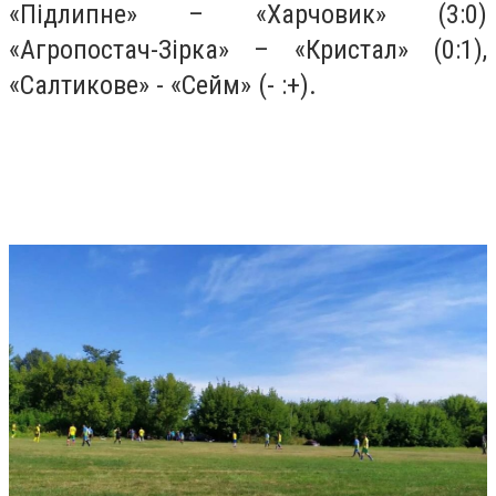
«Підлипне» – «Харчовик» (3:0)
«Агропостач-Зірка» – «Кристал» (0:1),
«Салтикове» - «Сейм» (- :+).