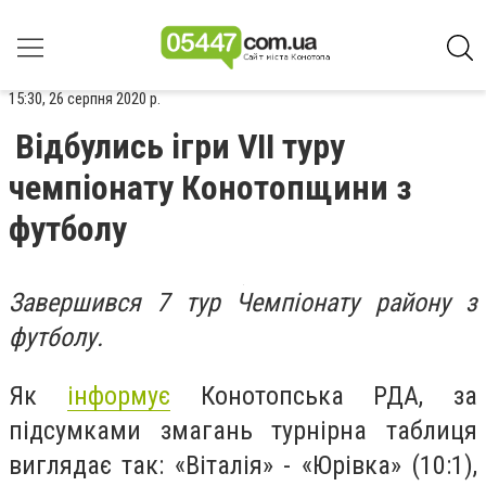
15:30, 26 серпня 2020 р.
Відбулись ігри VII туру
чемпіонату Конотопщини з
футболу
Завершився 7 тур Чемпіонату району з
футболу.
Як
інформує
Конотопська РДА, за
підсумками змагань турнірна таблиця
виглядає так: «Віталія» - «Юрівка» (10:1),