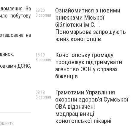
ідомлення. За
Ознайомитися з новими
23:20
пило побутову
3 серпня
книжками Міської
бібліотеки ім С. І.
Пономарьова запрошують
озташована на
юних конотопців
динок.
Конотопську громаду
15:19
3 серпня
продовжує підтримувати
новками ДСНС,
агенство ООН у справах
біженців
Грамотами Управління
08:18
3 серпня
охорони здоров’я Сумської
ОВА відзначені
медпрацівниці
конотопської лікарні
 оцінити