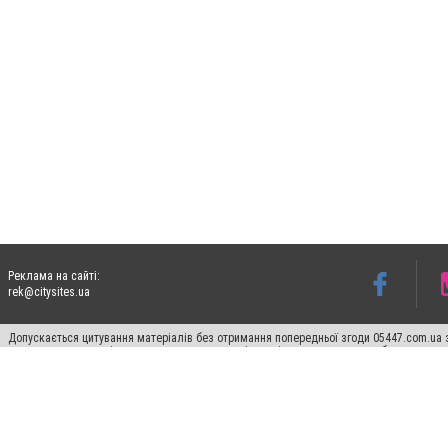
Реклама на сайті:
rek@citysites.ua
Допускається цитування матеріалів без отримання попередньої згоди 05447.com.ua з
пошукових систем гіперпосилання на цитовані статті не нижче другого абзацу в тек
Матеріали з плашками "Новини компаній", "Промо", "Партнерський матеріал", "Партнер
Реклама на сайті
Ф