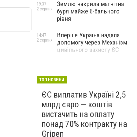
Землю накрила магнітна
19:37
2 серпня
буря майже 6-бального
рівня
Вперше Україна надала
14:47
2 серпня
допомогу через Механізм
цивільного захисту ЄС
ТОП НОВИНИ
ЄС виплатив Україні 2,5
млрд євро — коштів
вистачить на оплату
понад 70% контракту на
Gripen