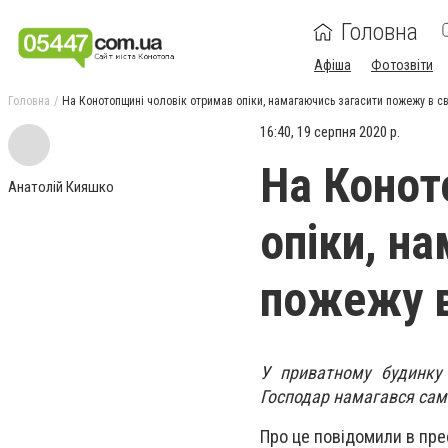
Головна
Афіша
Фотозвіти
Головна
На Конотопщині чоловік отримав опіки, намагаючись загасити пожежу в с
16:40, 19 серпня 2020 р.
На Конот
Анатолій Кияшко
опіки, н
пожежу в
У приватному будинку 
Господар намагався само
Про це повідомили в пре