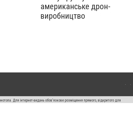
американське дрон-
виробництво
онотопа. Для інтернет-видань обов'язкове розміщення прямого, відкритого для
лама" публікуються на правах реклами.
ості
Правила сайту