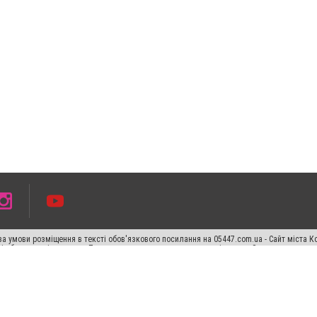
а умови розміщення в тексті обов'язкового посилання на 05447.com.ua - Сайт міста К
сті або в якості джерела. Порушення виняткових прав переслідується Законом.
ський спецпроєкт", "Політичні новини", "Пресреліз", "PR", "Офіційно", "Політична рек
раншиза "CitySites"
Правила класифайд
Редакційна політика
Політика конфіденційн