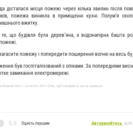
а дісталася місця пожежі через кілька хвилин після пов
иків, пожежа виникла в приміщенні кухні. Полум’я охо
омашнього вжитку.
те, що будівля була дерев'яна, а водонапірна башта р
 пожежі.
загасити пожежу і попередити поширення вогню на весь бу
ження був госпіталізований з опіками. За попередніми вис
тке замикання електромережі.
бхідний текст і натисніть Ctrl + Enter, щоб повідомити про це редакцію
0,0
Оцініть першим
Авторизуйтесь
, щоб