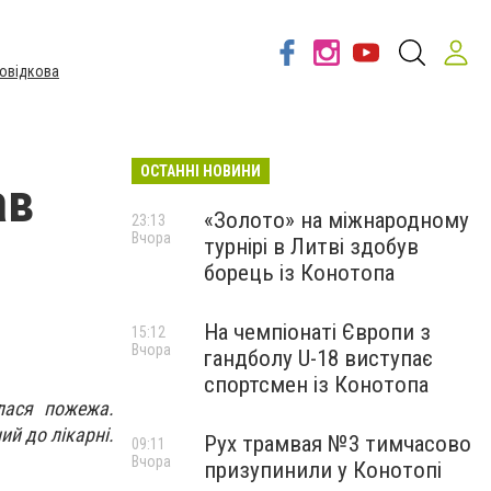
овідкова
ОСТАННІ НОВИНИ
ав
«Золото» на міжнародному
23:13
Вчора
турнірі в Литві здобув
борець із Конотопа
На чемпіонаті Європи з
15:12
Вчора
гандболу U-18 виступає
спортсмен із Конотопа
лася пожежа.
ий до лікарні.
Рух трамвая №3 тимчасово
09:11
Вчора
призупинили у Конотопі