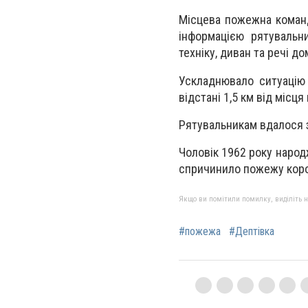
Місцева пожежна команд
інформацією рятувальн
техніку, диван та речі д
Ускладнювало ситуацію 
відстані 1,5 км від місця
Рятувальникам вдалося 
Чоловік 1962 року народ
спричинило пожежу коро
Якщо ви помітили помилку, виділіть нео
#пожежа
#Дептівка