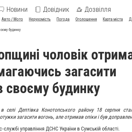
Новини
Довідник
Дозвілля
Авто / Мото
Нерухомість
Погода
Оголошення
Карта міста
Д
воєму будинку
опщині чоловік отрим
амагаючись загасити
 своєму будинку
в селі Дептівка Конотопського району 18 серпня ста
тужки загасити вогонь, але отримав опіки і був доправлен
с-службі управління ДСНС України в Сумській області.