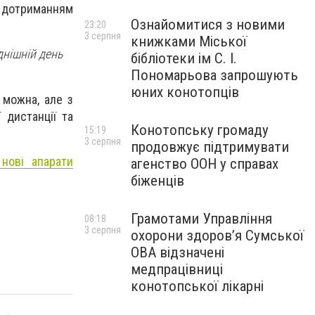
 дотриманням
Ознайомитися з новими
23:20
3 серпня
книжками Міської
днішній день
бібліотеки ім С. І.
Пономарьова запрошують
юних конотопців
 можна, але з
 дистанції та
Конотопську громаду
15:19
3 серпня
продовжує підтримувати
нові апарати
агенство ООН у справах
біженців
Грамотами Управління
08:18
3 серпня
охорони здоров’я Сумської
ОВА відзначені
медпрацівниці
конотопської лікарні