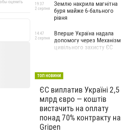
тобы оценить
Землю накрила магнітна
19:37
2 серпня
буря майже 6-бального
рівня
Вперше Україна надала
14:47
2 серпня
допомогу через Механізм
цивільного захисту ЄС
ТОП НОВИНИ
ЄС виплатив Україні 2,5
млрд євро — коштів
вистачить на оплату
понад 70% контракту на
Gripen