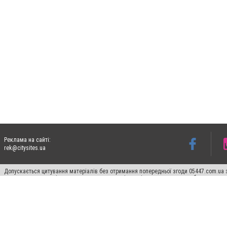
Реклама на сайті:
rek@citysites.ua
Допускається цитування матеріалів без отримання попередньої згоди 05447.com.ua з
пошукових систем гіперпосилання на цитовані статті не нижче другого абзацу в тек
Матеріали з плашками "Новини компаній", "Промо", "Партнерський матеріал", "Партнер
Реклама на сайті
Ф