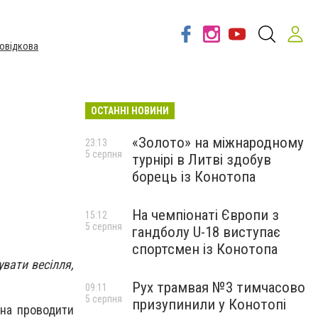
овідкова
ОСТАННІ НОВИНИ
«Золото» на міжнародному
23:13
5 серпня
турнірі в Литві здобув
борець із Конотопа
На чемпіонаті Європи з
15:12
5 серпня
гандболу U-18 виступає
спортсмен із Конотопа
вати весілля,
Рух трамвая №3 тимчасово
09:11
5 серпня
призупинили у Конотопі
жна проводити