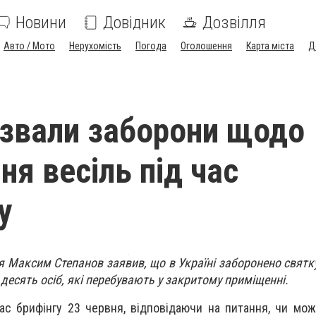
Новини
Довідник
Дозвілля
Авто / Мото
Нерухомість
Погода
Оголошення
Карта міста
Д
звали заборони щодо
ня весіль під час
у
я Максим Степанов заявив, що в Україні заборонено святку
 десять осіб, які перебувають у закритому приміщенні.
час брифінгу 23 червня, відповідаючи на питання, чи мо