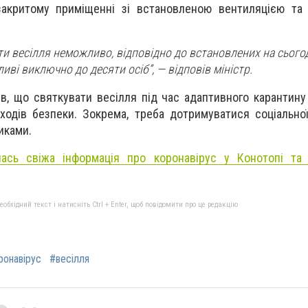
закритому приміщенні зі встановленою вентиляцією та
ити весілля неможливо, відповідно до встановлених на сього
иві виключно до десяти осіб”, — відповів міністр.
в, що святкувати весілля під час адаптивного карантину
одів безпеки. Зокрема, треба дотримуватися соціальної
иками.
лась свіжа інформація про коронавірус у Конотопі та 
бхідний текст і натисніть Ctrl + Enter, щоб повідомити про це редакцію
ронавірус
#весілля