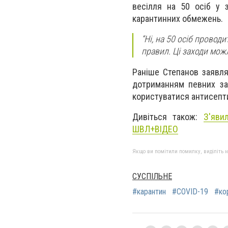
весілля на 50 осіб у 
карантинних обмежень.
“Ні, на 50 осіб провод
правил. Ці заходи можл
Раніше Степанов заявля
дотриманням певних зах
користуватися антисепт
Дивіться також:
З'яви
ШВЛ+ВІДЕО
Якщо ви помітили помилку, виділіть нео
СУСПІЛЬНЕ
#карантин
#COVID-19
#ко