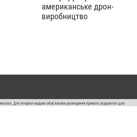
американське дрон-
виробництво
онотопа. Для інтернет-видань обов'язкове розміщення прямого, відкритого для
лама" публікуються на правах реклами.
ості
Правила сайту