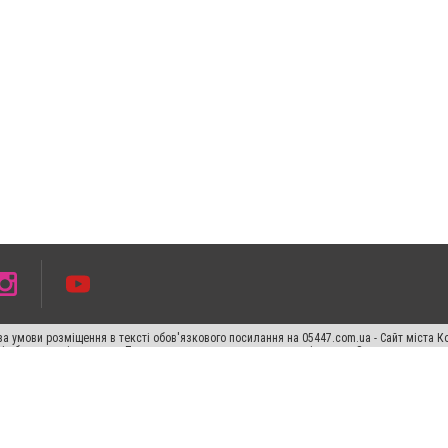
а умови розміщення в тексті обов'язкового посилання на 05447.com.ua - Сайт міста К
сті або в якості джерела. Порушення виняткових прав переслідується Законом.
ський спецпроєкт", "Політичні новини", "Пресреліз", "PR", "Офіційно", "Політична рек
раншиза "CitySites"
Правила класифайд
Редакційна політика
Політика конфіденційн