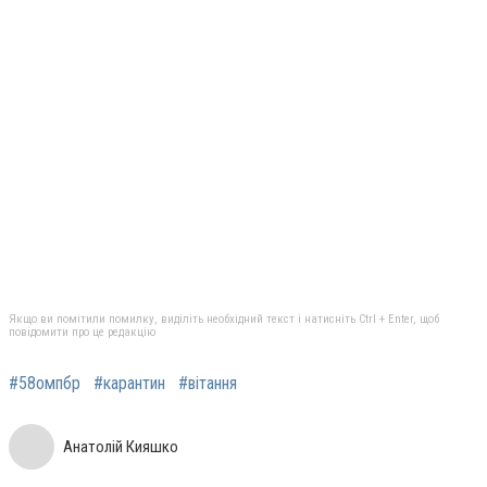
Якщо ви помітили помилку, виділіть необхідний текст і натисніть Ctrl + Enter, щоб
повідомити про це редакцію
#58омпбр
#карантин
#вітання
Анатолій Кияшко