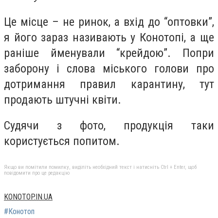
Це місце – не ринок, а вхід до “оптовки”,
я його зараз називають у Конотопі, а ще
раніше йменували “крейдою”. Попри
заборону і слова міського голови про
дотримання правил карантину, тут
продають штучні квіти.
Судячи з фото, продукція таки
користується попитом.
Якщо ви помітили помилку, виділіть необхідний текст і натисніть Ctrl + Enter, щоб
повідомити про це редакцію
KONOTOP.IN.UA
#Конотоп