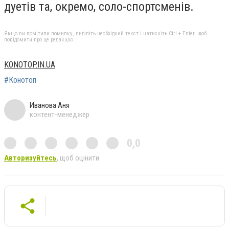
дуетів та, окремо, соло-спортсменів.
Якщо ви помітили помилку, виділіть необхідний текст і натисніть Ctrl + Enter, щоб
повідомити про це редакцію
KONOTOP.IN.UA
#Конотоп
Иванова Аня
контент-менеджер
0,0
Авторизуйтесь
, щоб оцінити