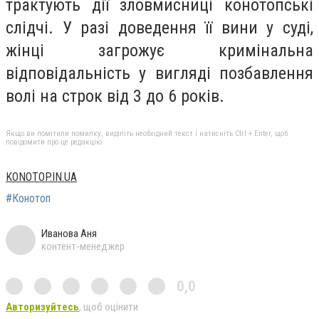
трактують дії зловмисниці конотопські
слідчі. У разі доведення її вини у суді,
жінці загрожує кримінальна
відповідальність у вигляді позбавлення
волі на строк від 3 до 6 років.
Якщо ви помітили помилку, виділіть необхідний текст і натисніть Ctrl + Enter, щоб
повідомити про це редакцію
KONOTOP.IN.UA
#Конотоп
Иванова Аня
контент-менеджер
0,0
Авторизуйтесь
, щоб оцінити