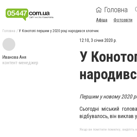
Головна
Афіша
Фотозвіти
Головна
У Конотопі першим у 2020 році народився хлопчик
12:10, 3 січня 2020 р.
У Коното
Иванова Аня
контент-менеджер
народивс
Першим у новому 2020 ро
Сьогодні міський голов
відбувалось, він виклав 
Якщо ви помітили помилку, виділіть нео