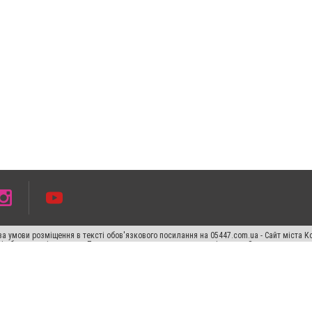
а умови розміщення в тексті обов'язкового посилання на 05447.com.ua - Сайт міста К
сті або в якості джерела. Порушення виняткових прав переслідується Законом.
ський спецпроєкт", "Політичні новини", "Пресреліз", "PR", "Офіційно", "Політична рек
раншиза "CitySites"
Правила класифайд
Редакційна політика
Політика конфіденційн