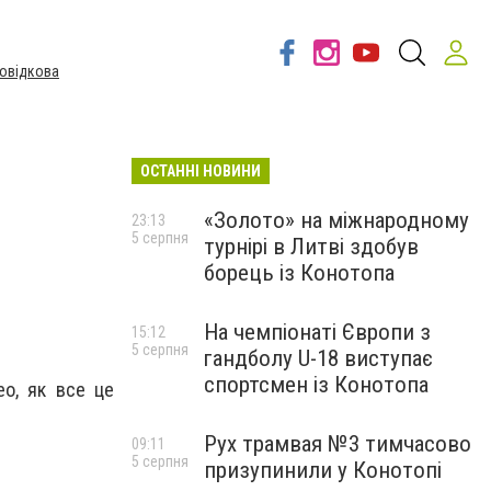
овідкова
ОСТАННІ НОВИНИ
«Золото» на міжнародному
23:13
5 серпня
турнірі в Литві здобув
борець із Конотопа
На чемпіонаті Європи з
15:12
5 серпня
гандболу U-18 виступає
спортсмен із Конотопа
ео, як все це
Рух трамвая №3 тимчасово
09:11
5 серпня
призупинили у Конотопі