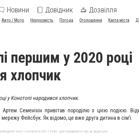
Новини
Довідник
Дозвілля
Авто / Мото
Нерухомість
Погода
Оголошення
Карта міста
Д
пі першим у 2020 році
я хлопчик
ці у Конотопі народився хлопчик.
а Артем Семеніхін привітав породілю з цією подією. Від
у мережу Фейсбук. Як відомо, це вже друга дитина в сім’ї.
бхідний текст і натисніть Ctrl + Enter, щоб повідомити про це редакцію