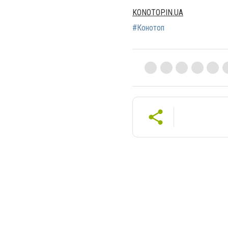
KONOTOP.IN.UA
#Конотоп