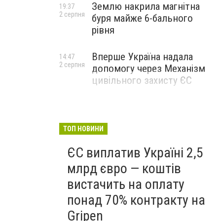
Землю накрила магнітна
19:37
2 серпня
буря майже 6-бального
рівня
Вперше Україна надала
14:47
2 серпня
допомогу через Механізм
цивільного захисту ЄС
ТОП НОВИНИ
ЄС виплатив Україні 2,5
млрд євро — коштів
вистачить на оплату
понад 70% контракту на
Gripen