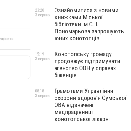
Ознайомитися з новими
23:20
3 серпня
книжками Міської
бібліотеки ім С. І.
Пономарьова запрошують
юних конотопців
 оцінити
Конотопську громаду
15:19
3 серпня
продовжує підтримувати
агенство ООН у справах
біженців
Грамотами Управління
08:18
3 серпня
охорони здоров’я Сумської
ОВА відзначені
медпрацівниці
конотопської лікарні