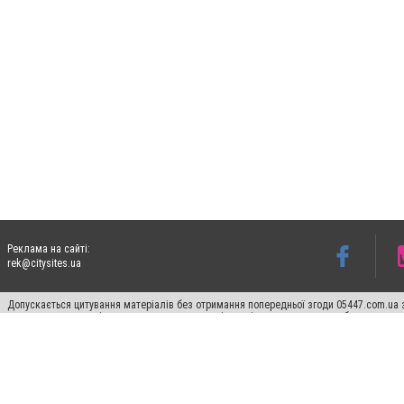
Реклама на сайті:
rek@citysites.ua
Допускається цитування матеріалів без отримання попередньої згоди 05447.com.ua з
пошукових систем гіперпосилання на цитовані статті не нижче другого абзацу в тек
Матеріали з плашками "Новини компаній", "Промо", "Партнерський матеріал", "Партнер
Реклама на сайті
Ф