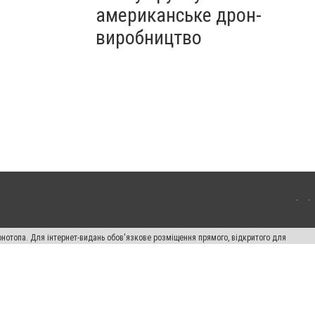
американське дрон-
виробництво
онотопа. Для інтернет-видань обов'язкове розміщення прямого, відкритого для
лама" публікуються на правах реклами.
ості
Правила сайту