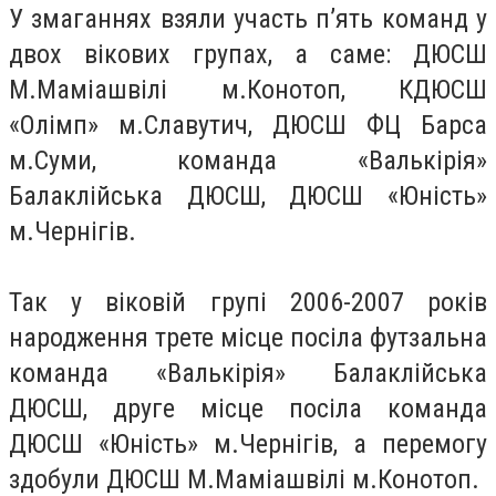
У змаганнях взяли участь п’ять команд у
двох вікових групах, а саме: ДЮСШ
М.Маміашвілі м.Конотоп, КДЮСШ
«Олімп» м.Славутич, ДЮСШ ФЦ Барса
м.Суми, команда «Валькірія»
Балаклійська ДЮСШ, ДЮСШ «Юність»
м.Чернігів.
Так у віковій групі 2006-2007 років
народження трете місце посіла футзальна
команда «Валькірія» Балаклійська
ДЮСШ, друге місце посіла команда
ДЮСШ «Юність» м.Чернігів, а перемогу
здобули ДЮСШ М.Маміашвілі м.Конотоп.