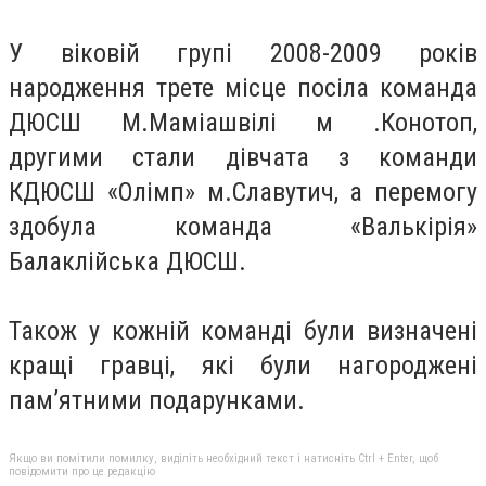
У віковій групі 2008-2009 років
народження трете місце посіла команда
ДЮСШ М.Маміашвілі м .Конотоп,
другими стали дівчата з команди
КДЮСШ «Олімп» м.Славутич, а перемогу
здобула команда «Валькірія»
Балаклійська ДЮСШ.
Також у кожній команді були визначені
кращі гравці, які були нагороджені
пам’ятними подарунками.
Якщо ви помітили помилку, виділіть необхідний текст і натисніть Ctrl + Enter, щоб
повідомити про це редакцію