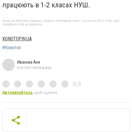
працюють в 1-2 класах НУШ.
Якщо ви помітили помилку, виділіть необхідний текст і натисніть Ctrl + Enter, щоб
повідомити про це редакцію
KONOTOP.IN.UA
#Конотоп
Иванова Аня
контент-менеджер
0,0
Авторизуйтесь
, щоб оцінити