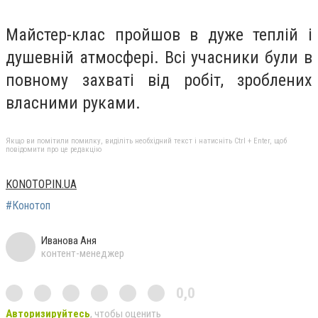
Майстер-клас пройшов в дуже теплій і
душевній атмосфері. Всі учасники були в
повному захваті від робіт, зроблених
власними руками.
Якщо ви помітили помилку, виділіть необхідний текст і натисніть Ctrl + Enter, щоб
повідомити про це редакцію
KONOTOP.IN.UA
#Конотоп
Иванова Аня
контент-менеджер
0,0
Авторизируйтесь
, чтобы оценить