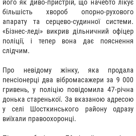
його як диво-пристрій, що начебто лікує
більшість хвороб опорно-рухового
апарату та серцево-судинної системи.
«Бізнес-леді» викрив дільничний офіцер
поліції, і тепер вона дає пояснення
слідчим.
Про невідому жінку, яка продала
пенсіонерці два вібромасажери за 9 000
гривень, у поліцію повідомила 47-річна
донька старенької. За вказаною адресою
у селі Шосткинського району одразу
виїхали правоохоронці.