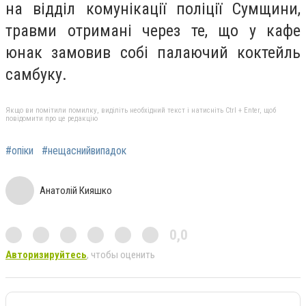
на відділ комунікації поліції Сумщини,
травми отримані через те, що у кафе
юнак замовив собі палаючий коктейль
самбуку.
Якщо ви помітили помилку, виділіть необхідний текст і натисніть Ctrl + Enter, щоб
повідомити про це редакцію
#опіки
#нещаснийвипадок
Анатолій Кияшко
0,0
Авторизируйтесь
, чтобы оценить