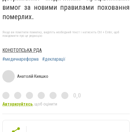
вимог за новими правилами поховання
померлих.
Якщо ви помітили помилку, виділіть необхідний текст і натисніть Ctrl + Enter, щоб
повідомити про це редакцію
КОНОТОПСЬКА РДА
#медичнареформа
#декларації
Анатолій Кияшко
0,0
Авторизуйтесь
, щоб оцінити