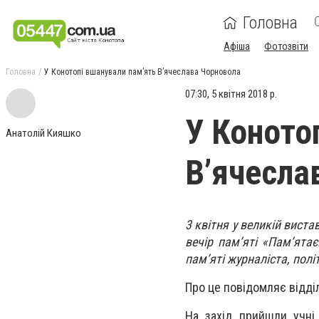
Головна
Афіша
Фотозвіти
Головна
У Конотопі вшанували пам’ять В’ячеслава Чорновола
07:30, 5 квітня 2018 р.
У Коното
Анатолій Кияшко
В’ячесла
3 квітня у великій вист
вечір пам’яті «Пам’ята
пам’яті журналіста, пол
Про це повідомляє відді
На захід прийшли учні 