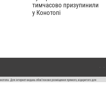
тимчасово призупинили
у Конотопі
онотопа. Для інтернет-видань обов'язкове розміщення прямого, відкритого для
лама" публікуються на правах реклами.
ості
Правила сайту