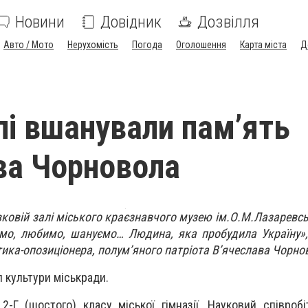
Новини
Довідник
Дозвілля
Авто / Мото
Нерухомість
Погода
Оголошення
Карта міста
Д
пі вшанували пам’ять
ва Чорновола
авковій залі міського краєзнавчого музею ім.О.М.Лазаревс
ємо, любимо, шануємо… Людина, яка пробудила Україну»
ітика-опозиціонера, полум’яного патріота В’ячеслава Чорно
л культури міськради.
2-Г (шостого) класу міської гімназії. Науковий співробі