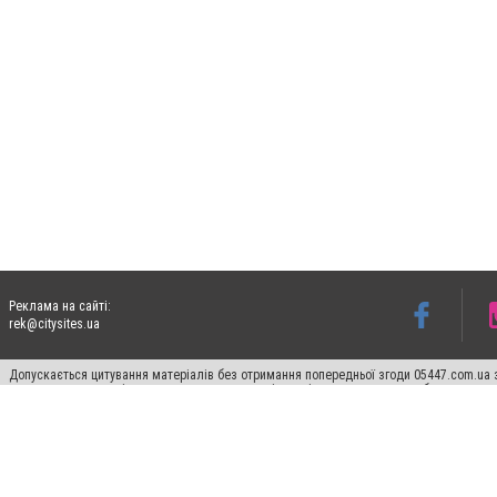
Реклама на сайті:
rek@citysites.ua
Допускається цитування матеріалів без отримання попередньої згоди 05447.com.ua з
пошукових систем гіперпосилання на цитовані статті не нижче другого абзацу в тек
Матеріали з плашками "Новини компаній", "Промо", "Партнерський матеріал", "Партнер
Реклама на сайті
Ф