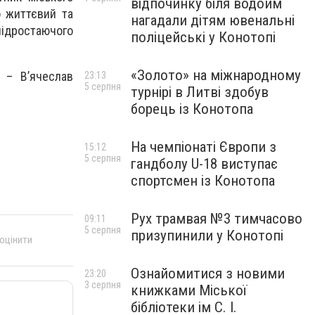
відпочинку біля водойм
о життєвий та
нагадали дітям ювенальні
ідростаючого
поліцейські у Конотопі
«Золото» на міжнародному
ї – В’ячеслав
23:13
5 серпня
турнірі в Литві здобув
борець із Конотопа
На чемпіонаті Європи з
15:12
5 серпня
гандболу U-18 виступає
спортсмен із Конотопа
Рух трамвая №3 тимчасово
09:11
5 серпня
призупинили у Конотопі
 оцінити
Ознайомитися з новими
23:20
3 серпня
книжками Міської
бібліотеки ім С. І.