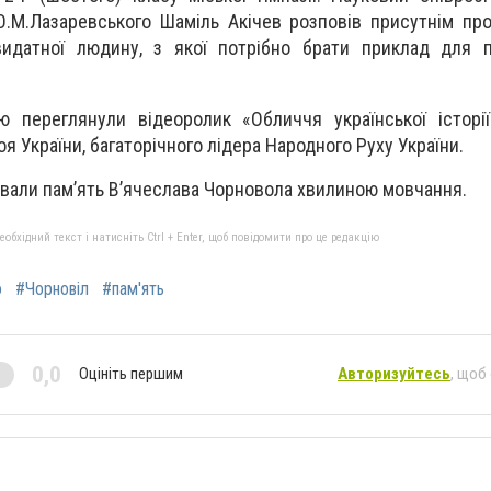
О.М.Лазаревського Шаміль Акічев розповів присутнім пр
видатної людину, з якої потрібно брати приклад для п
стю переглянули відеоролик «Обличчя української історі
я України, багаторічного лідера Народного Руху України.
ували пам’ять В’ячеслава Чорновола хвилиною мовчання.
бхідний текст і натисніть Ctrl + Enter, щоб повідомити про це редакцію
о
#Чорновіл
#пам'ять
0,0
Оцініть першим
Авторизуйтесь
, щоб