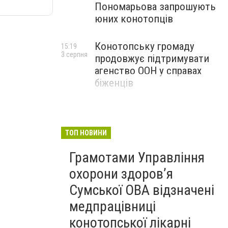
Пономарьова запрошують
юних конотопців
Конотопську громаду
15:19
3 серпня
продовжує підтримувати
агенство ООН у справах
біженців
ТОП НОВИНИ
Грамотами Управління
охорони здоров’я
Сумської ОВА відзначені
медпрацівниці
конотопської лікарні