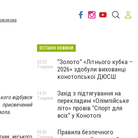
овідкова
ОСТАННІ НОВИНИ
“Золото” «Літнього кубка –
22:32
7 серпня
2026» здобули вихованці
конотопської ДЮСШ
Захід з підтягування на
13:31
ького відбувся
7 серпня
перекладині «Олімпійське
, присвячений
літо» провів “Спорт для
вола.
всіх” у Конотопі
Правила безпечного
09:30
тник міського
7 серпня