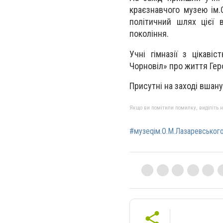
краєзнавчого музею ім.
політичний шлях цієї 
покоління.
Учні гімназії з цікаві
Чорновіл» про життя Геро
Присутні на заході вшан
Якщо ви помітили помилку, виділіть нео
#музеqім.О.М.Лазаревськог