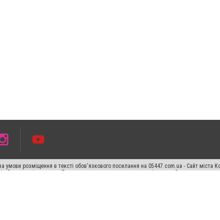
а умови розміщення в тексті обов'язкового посилання на 05447.com.ua - Сайт міста К
сті або в якості джерела. Порушення виняткових прав переслідується Законом.
ський спецпроєкт", "Політичні новини", "Пресреліз", "PR", "Офіційно", "Політична рек
раншиза "CitySites"
Правила класифайд
Редакційна політика
Політика конфіденційн