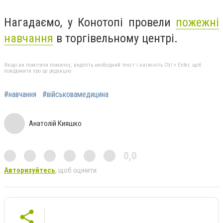
Нагадаємо, у Конотопі провели
пожежні
навчання
в торгівельному центрі.
Якщо ви помітили помилку, виділіть необхідний текст і натисніть Ctrl + Enter, щоб
повідомити про це редакцію
#навчання
#військовамедицина
Анатолій Кияшко
0,0
Авторизуйтесь
, щоб оцінити