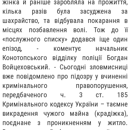
жінка й раніше заробляла на прожиття,
кілька разів була засуджена за
шахрайство, та відбувала покарання в
місцях позбавлення волі. Тож до її
«послужного списку» додався іще один
епізод, - коментує начальник
Конотопського відділку поліції Богдан
Войцеховський. - Сьогодні зловмисниці
вже повідомлено про підозру у вчиненні
кримінального правопорушення,
передбаченого ч. 3 ст. 185
Кримінального кодексу України – таємне
викрадення чужого майна (крадіжка),
поєднане з проникненням у житло.