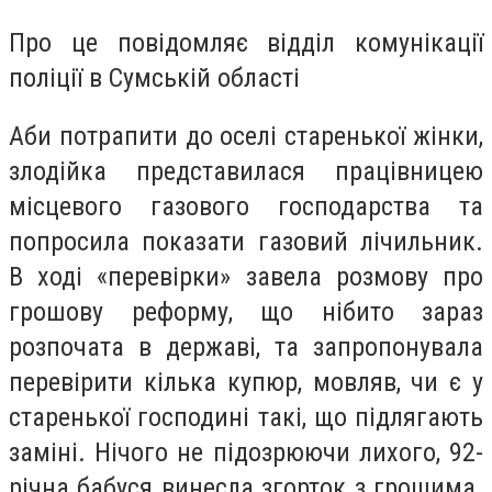
Про це повідомляє відділ комунікації
поліції в Сумській області
Аби потрапити до оселі старенької жінки,
злодійка представилася працівницею
місцевого газового господарства та
попросила показати газовий лічильник.
В ході «перевірки» завела розмову про
грошову реформу, що нібито зараз
розпочата в державі, та запропонувала
перевірити кілька купюр, мовляв, чи є у
старенької господині такі, що підлягають
заміні. Нічого не підозрюючи лихого, 92-
річна бабуся винесла згорток з грошима.