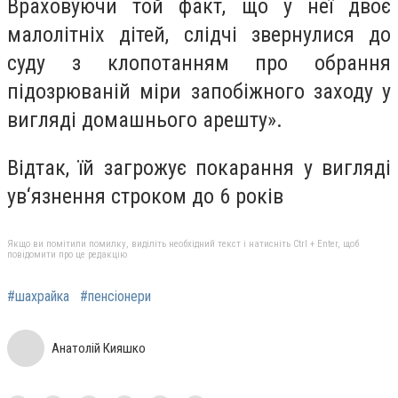
Враховуючи той факт, що у неї двоє
малолітніх дітей, слідчі звернулися до
суду з клопотанням про обрання
підозрюваній міри запобіжного заходу у
вигляді домашнього арешту».
Відтак, їй загрожує покарання у вигляді
ув‘язнення строком до 6 років
Якщо ви помітили помилку, виділіть необхідний текст і натисніть Ctrl + Enter, щоб
повідомити про це редакцію
#шахрайка
#пенсіонери
Анатолій Кияшко