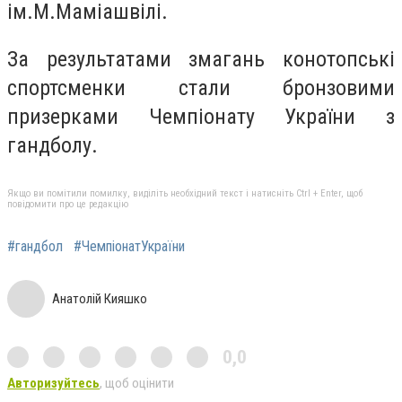
ім.М.Маміашвілі.
За результатами змагань конотопські
спортсменки стали бронзовими
призерками Чемпіонату України з
гандболу.
Якщо ви помітили помилку, виділіть необхідний текст і натисніть Ctrl + Enter, щоб
повідомити про це редакцію
#гандбол
#ЧемпіонатУкраїни
Анатолій Кияшко
0,0
Авторизуйтесь
, щоб оцінити