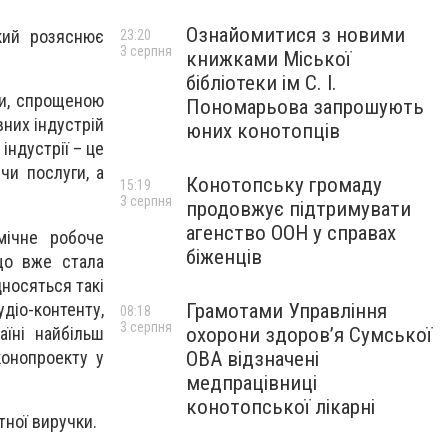
Ознайомитися з новими
кий розяснює
23:20
3 серпня
книжками Міської
бібліотеки ім С. І.
пи, спрощеною
Пономарьова запрошують
них індустрій
юних конотопців
індустрії – це
чи послуги, а
Конотопську громаду
15:19
3 серпня
продовжує підтримувати
агенство ООН у справах
мічне робоче
біженців
що вже стала
дносяться такі
діо-контенту,
Грамотами Управління
08:18
3 серпня
аїні найбільш
охорони здоров’я Сумської
конопроекту у
ОВА відзначені
медпрацівниці
конотопської лікарні
тної виручки.