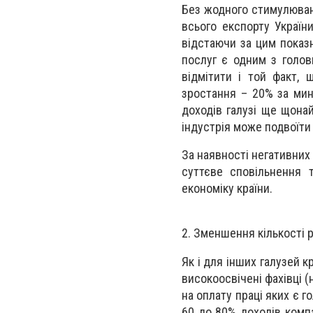
Без жодного стимулюван
всього експорту Україн
відстаючи за цим показн
послуг є одним з голо
відмітити і той факт, 
зростання – 20% за мину
доходів галузі ще щона
індустрія може подвоїти
За наявності негативних 
суттєве сповільнення 
економіку країни.
2. Зменшення кількості ро
Як і для інших галузей к
високоосвічені фахівці (
на оплату праці яких є г
60 до 80% доходів комп