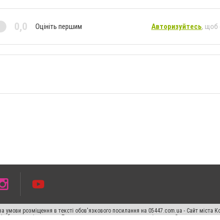
0,0
Оцініть першим
Авторизуйтесь
, щоб
а умови розміщення в тексті обов'язкового посилання на 05447.com.ua - Сайт міста К
сті або в якості джерела. Порушення виняткових прав переслідується Законом.