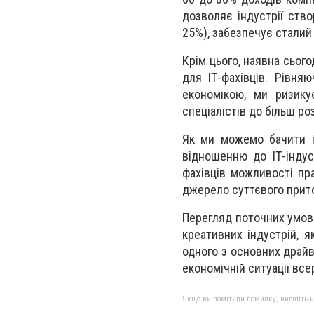
дозволяє індустрії ство
25%), забезпечує сталий 
Крім цього, наявна сього
для ІТ-фахівців. Рівня
економікою, ми ризику
спеціалістів до більш ро
Як ми можемо бачити із
відношенню до ІТ-індус
фахівців можливості пр
джерело суттєвого прито
Перегляд поточних умов
креативних індустрій, 
одного з основних драйв
економічній ситуації все
Якщо ви помітили помилку, виділіть нео