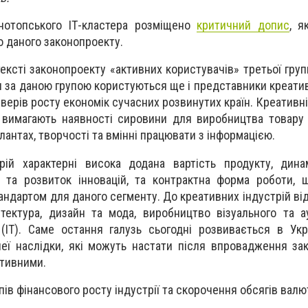
онотопського ІТ-кластера розміщено
критичний допис
, я
о даного законопроекту.
ексті законопроекту «активних користувачів» третьої гру
 за даною групою користуються ще і представники креатив
верів росту економік сучасних розвинутих країн. Креативні 
не вимагають наявності сировини для виробництва товару 
лантах, творчості та вмінні працювати з інформацією.
рій характерні висока додана вартість продукту, дина
 та розвиток інновацій, та контрактна форма роботи, 
андартом для даного сегменту. До креативних індустрій ві
ітектура, дизайн та мода, виробництво візуального та ау
ї (ІТ). Саме остання галузь сьогодні розвивається в Укр
неї наслідки, які можуть настати після впровадження за
ативними.
ів фінансового росту індустрії та скорочення обсягів валю