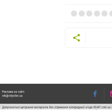
Реклама на сайті:
rek@citysites.ua
Допускається цитування матеріалів без отримання попередньої згоди 05447.com.ua з
пошукових систем гіперпосилання на цитовані статті не нижче другого абзацу в тек