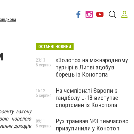
овідкова
ОСТАННІ НОВИНИ
и
«Золото» на міжнародному
23:13
5 серпня
турнірі в Литві здобув
борець із Конотопа
На чемпіонаті Європи з
15:12
5 серпня
гандболу U-18 виступає
спортсмен із Конотопа
роекту закону
овою новелою
Рух трамвая №3 тимчасово
09:11
вання доходів
5 серпня
призупинили у Конотопі