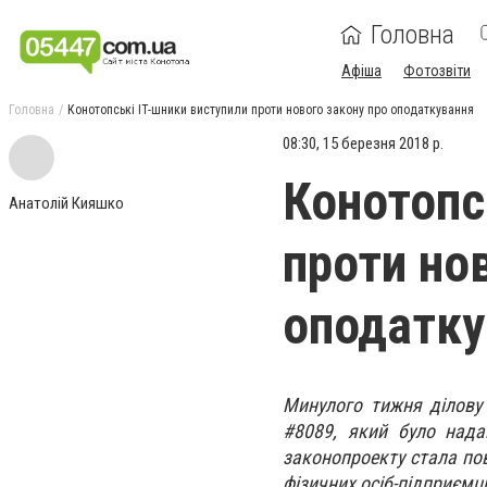
Головна
Афіша
Фотозвіти
Головна
Конотопські IT-шники виступили проти нового закону про оподаткування
08:30, 15 березня 2018 р.
Конотопс
Анатолій Кияшко
проти но
оподатку
Минулого тижня ділову 
#8089, який було над
законопроекту стала пов
фізичних осіб-підприємці