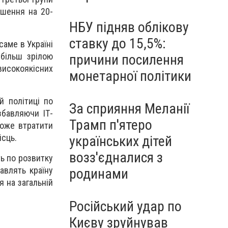
ьшення на 20-
НБУ підняв облікову
ставку до 15,5%:
саме в Україні
 більш зрілою
причини посилення
високоякісних
монетарної політики
й політиці по
За сприяння Меланії
збавляючи ІТ-
Трамп п'ятеро
може втратити
ісць.
українських дітей
возз'єдналися з
ь по розвитку
авлять країну
родинами
я на загальній
Російський удар по
Києву зруйнував