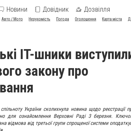
Новини
Довідник
Дозвілля
Авто / Мото
Нерухомість
Погода
Оголошення
Карта міста
Д
ькі IT-шники виступил
вого закону про
вання
спільноту України сколихнула новина щодо реєстрації п
ано для ознайомлення Верховні Раді 3 березня. Ключ
на відмова від третьої групи спрощеної системи оподатку
в.