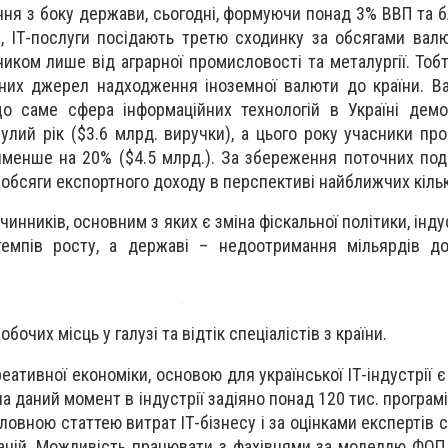
ня з боку держави, сьогодні, формуючи понад 3% ВВП та б
и, ІТ-послуги посідають третю сходинку за обсягами валю
иком лише від аграрної промисловості та металургії. Тобт
вних джерел надходження іноземної валюти до країни. 
що саме сфера інформаційних технологій в Україні дем
лий рік ($3.6 млрд. виручки), а цього року учасники про
йменше на 20% ($4.5 млрд.). За збереження поточних под
 обсяги експортного доходу в перспективі найближчих кільк
чинників, основним з яких є зміна фіскальної політики, інду
темпів росту, а державі – недоотримання мільярдів д
бочих місць у галузі та відтік спеціалістів з країни.
реативної економіки, основою для української ІТ-індустрії є
на даний момент в індустрії задіяно понад 120 тис. програмі
оловною статтею витрат ІТ-бізнесу і за оцінками експертів 
аній. Можливість працювати з фахівцями за моделлю ФОП 