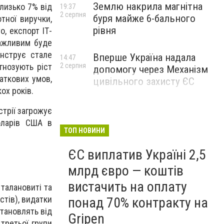
Землю накрила магнітна
лизько 7% від
19:37
2 серпня
буря майже 6-бального
тної виручки,
рівня
о, експорт ІТ-
Важливим буде
онструє стале
Вперше Україна надала
14:47
гнозують ріст
2 серпня
допомогу через Механізм
аткових умов,
цивільного захисту ЄС
ох років.
стрії загрожує
оларів США в
ТОП НОВИНИ
ЄС виплатив Україні 2,5
млрд євро — коштів
вистачить на оплату
 талановиті та
стів), видатки
понад 70% контракту на
становлять від
Gripen
третьої групи