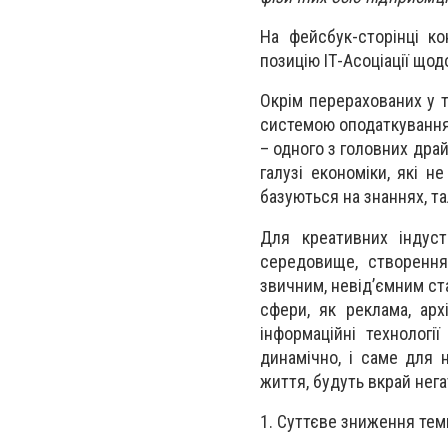
На фейсбук-сторінці к
позицію ІТ-Асоціації щод
Окрім перерахованих у т
системою оподаткування
– одного з головних драй
галузі економіки, які 
базуються на знаннях, та
Для креативних індуст
середовище, створення
звичним, невід’ємним ст
сфери, як реклама, арх
інформаційні технологі
динамічно, і саме для 
життя, будуть вкрай нег
1. Суттєве зниження темп