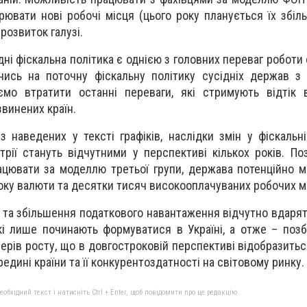
рювати нові робочі місця (цього року планується їх збіл
розвиток галузі.
дні фіскальна політика є однією з головних переваг роботи 
ючись на поточну фіскальну політику сусідніх держав з
ємо втратити останні переваги, які стримують відтік 
звинених країн.
 наведених у тексті графіків, наслідки змін у фіскальні
трії стануть відчутними у перспективі кількох років. По
ацювати за моделлю третьої групи, держава потенційно 
ку валюти та десятки тисяч високооплачуваних робочих м
 та збільшення податкового навантаження відчутно вдарят
які лише починають формуватися в Україні, а отже – позб
ерів росту, що в довгостроковій перспективі відобразитьс
редині країни та її конкурентоздатності на світовому ринку.
бхідний текст і натисніть Ctrl + Enter, щоб повідомити про це редакцію